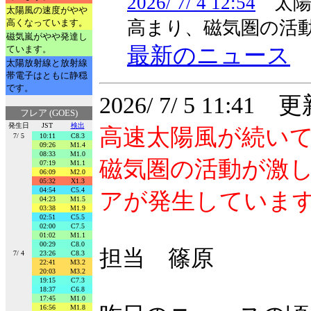
2026/ 7/ 4 12:54
太陽風
太陽風の速度がやや
高くなっています。
高まり、磁気圏の活
磁気嵐がやや発達し
最新のニュース
ています。
太陽放射線と放射線
帯電子はともに静穏
です。
2026/ 7/ 5 11:41 
フレア (GOES)
発生日
JST
検出
高速太陽風が続い
7/ 5
10:11
C8.3
09:26
M1.4
08:33
M1.0
磁気圏の活動が激し
07:19
M1.1
06:09
M2.0
05:32
X1.3
04:54
C5.4
アが発生していま
04:23
M1.5
03:38
M1.9
02:51
C5.5
02:00
C7.5
01:02
M1.1
00:29
C8.0
担当 篠原
7/ 4
23:26
C8.3
22:41
M3.2
20:03
M3.2
19:15
C7.3
18:37
C6.8
17:45
M1.0
16:56
M1.8