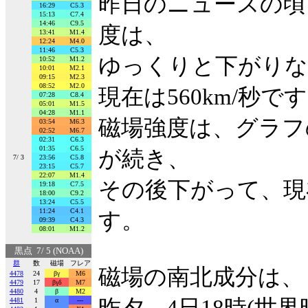
昨日のニュースの頃に
16:29
C5.3
15:13
C7.4
14:46
C9.5
度は、
13:41
M1.4
12:24
M4.0
11:46
C5.3
ゆっくりと下がりな
10:52
M1.2
10:01
M2.1
09:15
M2.3
08:52
M2.0
現在は560km/秒で
07:28
C8.4
05:01
M1.5
04:28
M1.1
磁場強度は、グラフ
03:54
M6.3
02:52
M6.7
02:31
C6.3
01:35
C6.5
が続き、
7/ 3
23:56
C5.8
23:15
C5.7
22:07
M1.4
その後下がって、現
19:18
C7.5
18:00
C9.2
13:24
C5.5
11:24
C4.1
す。
09:39
C4.3
08:01
M1.2
黒点 7/ 5 (NOAA)
群
数
磁場
フレア
磁場の南北成分は、
4478
24
βγ
M6
4479
17
βγδ
M7
4480
4
β
M2
4481
1
α
---