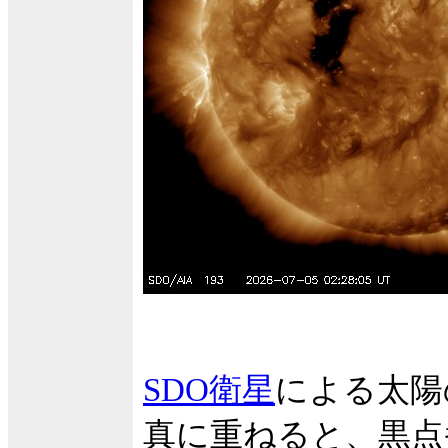
SDO衛星
による太陽
真に重ねると、黒点