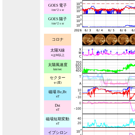
GOES 電子
/cm^2 s sr
GOES 陽子
/cm^2 s sr
コロナ
太陽X線
○はM以上
太陽風速度
km/sec
セクター
φ (度)
磁場 Bz,Bt
nT
Dst
nT
磁場短期変動
nT
イプシロン