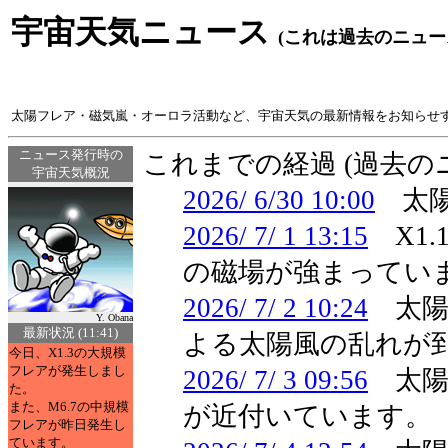
宇宙天気ニュース
(これは過去のニュー
太陽フレア・磁気嵐・オーロラ活動など、宇宙天気の最新情報をお知らせ
ニュース発行時の
これまでの経過 (過去
宇宙天気概況
2026/ 6/30 10:00
太陽
2026/ 7/ 1 13:15
X1.
の磁場が強まってい
2026/ 7/ 2 10:24
太陽
Y. Obana
最新状況 (11:41)
よる太陽風の乱れが
今日、X1.3の大規模
フレアが発生しまし
2026/ 7/ 3 09:56
太陽風
た。
また、M6.7の中規模
が近付いています。
フレアが昨日発生し
ています。