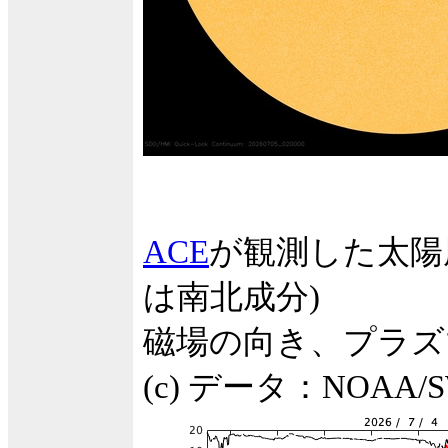
ACE
が観測した太陽
は南北成分)
磁場の向き、プラズ
(c) データ：NOA