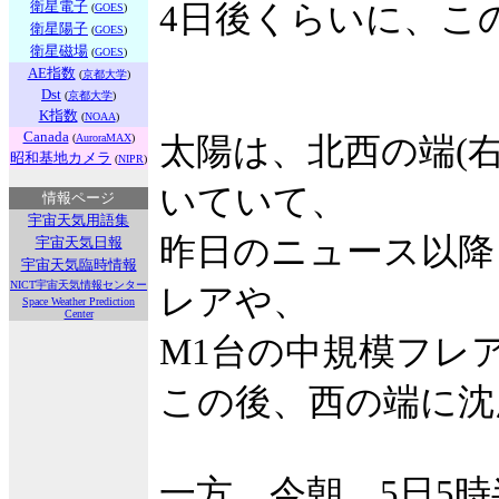
衛星電子
4日後くらいに、こ
(
GOES
)
衛星陽子
(
GOES
)
衛星磁場
(
GOES
)
AE指数
(
京都大学
)
Dst
(
京都大学
)
K指数
(
NOAA
)
Canada
(
AuroraMAX
)
太陽は、北西の端(右
昭和基地カメラ
(
NIPR
)
いていて、
情報ページ
宇宙天気用語集
昨日のニュース以降も、
宇宙天気日報
宇宙天気臨時情報
NICT宇宙天気情報センター
レアや、
Space Weather Prediction
Center
M1台の中規模フレ
この後、西の端に沈
一方、今朝、5日5時