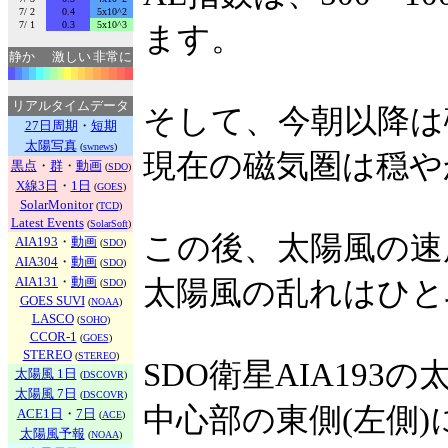
7/ 2
0.4
5x10^2
7/ 1
0.3
5x10^3
ます。
静か
激しい
非常に
リアルタイムデータ
そして、今朝以降は
27日周期
・
短期
太陽写真
(
swnews
)
現在の磁気圏は穏や
黒点
・
群
・
動画
(
SDO
)
X線3日
・
1日
(
GOES
)
SolarMonitor
(
TCD
)
Latest Events
(
SolarSoft
)
この後、太陽風の速
AIA193
・
動画
(
SDO
)
AIA304
・
動画
(
SDO
)
AIA131
・
動画
太陽風の乱れはひと
(
SDO
)
GOES SUVI
(
NOAA
)
LASCO
(
SOHO
)
CCOR-1
(
GOES
)
STEREO
(
STEREO
)
SDO衛星AIA19
太陽風 1日
(
DSCOVR
)
太陽風 7日
(
DSCOVR
)
中心部の東側(左側
ACE1日
・
7日
(
ACE
)
太陽風予報
(
NOAA
)