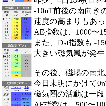
昨夕、4日18時(世界
4482
1
α
X1
太陽風 (DSCOVR)
-10nT前後の南向
時刻
速度
南北磁場
JST
km/s
nT
11:32
560
+4.9
速度の高まりもあっ
-2 h
573
+5.4
-4 h
581
+5.4
-6 h
578
+3.1
AE指数は、1000〜
-8 h
579
+0.9
-10 h
584
-0.2
-12 h
620
-0.5
また、Dst指数も -1
磁気圏 (京大)
時刻
Dst
大きい磁気嵐が発生
nT
nT
JST
10:30
-63
-/ -
-2 h
-70
-/ -
-4 h
-59
-/ -
-6 h
-62
-/ -
-8 h
-71
-/ -
その後、磁場の南北
-10 h
-42
-/ -
-12 h
-90
-/ -
今日未明にかけて0
放射線 (GOES)
時刻
プロトン
電子
JST
10MeV
2MeV
磁気圏の活動は一段
最新
→
1x10^2
0.3
7/ 5
3x10^2
0.7
AE指数は、500〜1
7/ 4
1.8
5x10^2
7/ 3
0.3
4x10^2