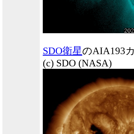
SDO衛星
のAIA1
(c) SDO (NASA)