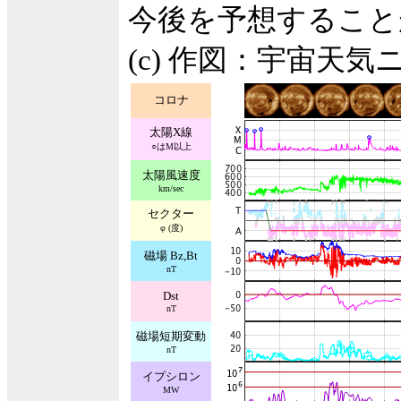
今後を予想すること
(c) 作図：宇宙天気
コロナ
太陽X線
○はM以上
太陽風速度
km/sec
セクター
φ (度)
磁場 Bz,Bt
nT
Dst
nT
磁場短期変動
nT
イプシロン
MW