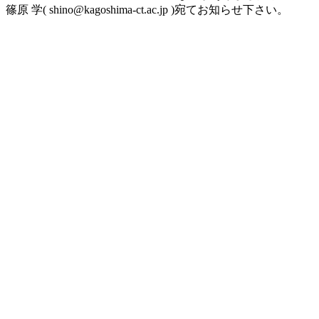
篠原 学( shino@kagoshima-ct.ac.jp )宛てお知らせ下さい。