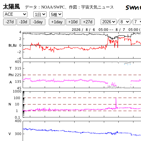
太陽風
データ：NOAA/SWPC、作図：宇宙天気ニュース
/
/