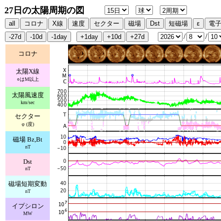
27日の太陽周期の図
/
/
コロナ
太陽X線
○はM以上
太陽風速度
km/sec
セクター
φ (度)
磁場 Bz,Bt
nT
Dst
nT
磁場短期変動
nT
イプシロン
MW