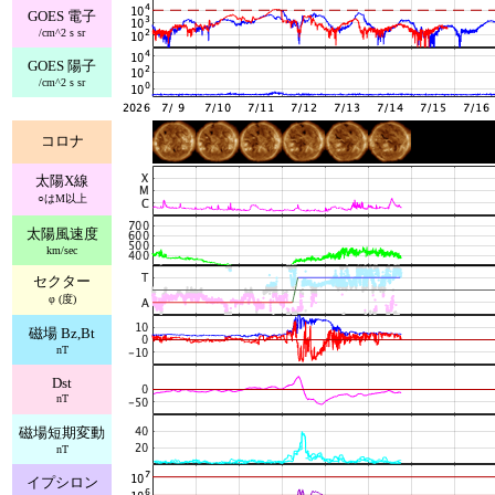
GOES 電子
/cm^2 s sr
GOES 陽子
/cm^2 s sr
コロナ
太陽X線
○はM以上
太陽風速度
km/sec
セクター
φ (度)
磁場 Bz,Bt
nT
Dst
nT
磁場短期変動
nT
イプシロン