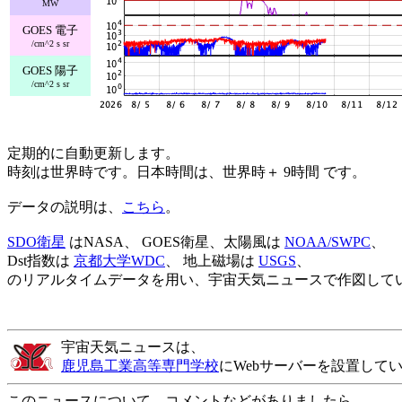
MW
GOES 電子
/cm^2 s sr
GOES 陽子
/cm^2 s sr
定期的に自動更新します。
時刻は世界時です。日本時間は、世界時＋ 9時間 です。
データの説明は、
こちら
。
SDO衛星
はNASA、 GOES衛星、太陽風は
NOAA/SWPC
、
Dst指数は
京都大学WDC
、 地上磁場は
USGS
、
のリアルタイムデータを用い、宇宙天気ニュースで作図して
宇宙天気ニュースは、
鹿児島工業高等専門学校
にWebサーバーを設置して
このニュースについて、コメントなどがありましたら、