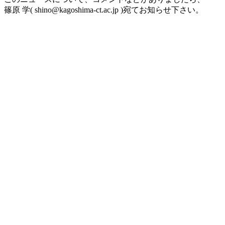
篠原 学( shino@kagoshima-ct.ac.jp )宛てお知らせ下さい。