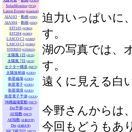
X線写真
・
動画
(
GOES
)
SolarMonitor
(
TCD
)
Latest Events
(
SolarSoft
)
迫力いっぱいに
AIA193
・
動画
(
SDO
)
AIA304
・
動画
(
SDO
)
EIT195
(
SOHO
)
す。
EIT284
(
SOHO
)
LASCO C2
(
SOHO
)
LASCO C3
(
SOHO
)
湖の写真では、
STEREO
(
STEREO
)
太陽風 1日
(
ACE
)
太陽風 7日
す。
(
ACE
)
セクター構造
(
NICT
)
太陽放射線
(
GOES
)
遠くに見える白
衛星磁場
(
GOES
)
衛星電子
(
GOES
)
衛星環境
(
GOES
)
衛星電子予測
(
JAXA
)
沖縄磁場変動
(
NICT
)
今野さんからは
Dst予測
(
NICT
)
AE指数
(
NICT
)
AE指数
(
京都大学
)
今回もどうもあ
Dst
(
京都大学
)
NICT磁力計
(
NICT
)