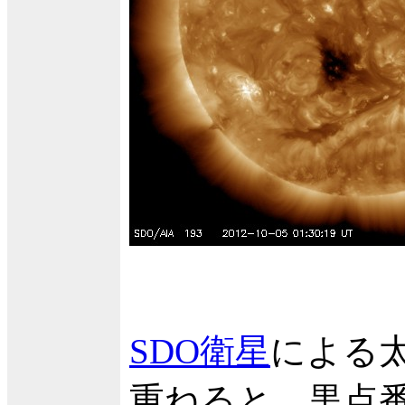
SDO衛星
による
重ねると、黒点