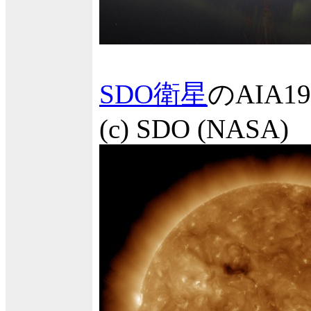
SDO衛星
のAIA
(c) SDO (NASA)