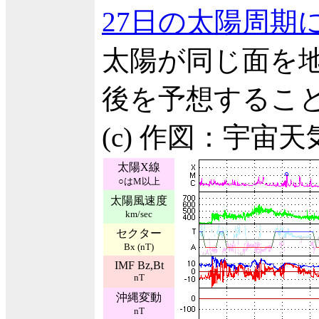
27日の太陽周期
太陽が同じ面を地
後を予想するこ
(c) 作図：宇宙
太陽X線
○はM以上
太陽風速度
km/sec
セクター
Bx (nT)
IMF Bz,Bt
nT
沖縄変動
nT