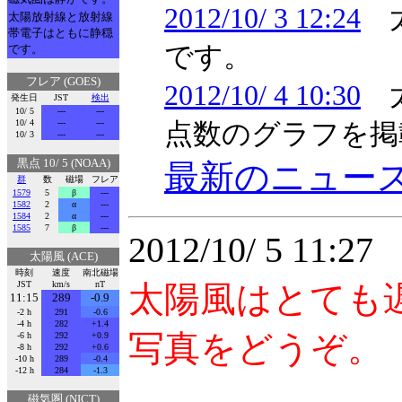
2012/10/ 3 12:24
太
太陽放射線と放射線
帯電子はともに静穏
です。
です。
フレア (GOES)
2012/10/ 4 10:30
太
発生日
JST
検出
10/ 5
---
---
10/ 4
---
---
点数のグラフを掲
10/ 3
---
---
黒点 10/ 5 (NOAA)
最新のニュー
群
数
磁場
フレア
1579
5
β
---
1582
2
α
---
1584
2
α
---
1585
7
β
---
2012/10/ 5 11:
太陽風 (ACE)
時刻
速度
南北磁場
JST
km/s
nT
太陽風はとても
11:15
289
-0.9
-2 h
291
-0.6
-4 h
282
+1.4
写真をどうぞ。
-6 h
292
+0.9
-8 h
292
+0.6
-10 h
289
-0.4
-12 h
284
-1.3
磁気圏 (NICT)