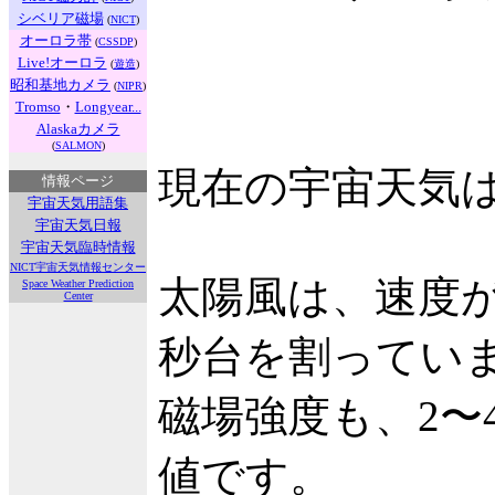
シベリア磁場
(
NICT
)
オーロラ帯
(
CSSDP
)
Live!オーロラ
(
遊造
)
昭和基地カメラ
(
NIPR
)
Tromso
・
Longyear...
Alaskaカメラ
(
SALMON
)
現在の宇宙天気
情報ページ
宇宙天気用語集
宇宙天気日報
宇宙天気臨時情報
NICT宇宙天気情報センター
太陽風は、速度が更
Space Weather Prediction
Center
秒台を割ってい
磁場強度も、2〜
値です。