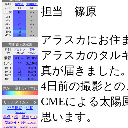
時刻
環電流
沖縄擾乱
担当 篠原
JST
nT
nT
11:30
10
-/ -
-2 h
-1
-/ -
-4 h
-1
-/ -
-6 h
-2
-/ -
-8 h
-3
-/ -
-10 h
-16
-/ -
アラスカにお住
-12 h
-6
-/ -
放射線 (GOES)
時刻
プロトン
電子
アラスカのタル
JST
10MeV
2MeV
最新
→
3x10^1
0.1
10/ 5
3x10^1
0.3
真が届きました
10/ 4
0.3
3x10^1
10/ 3
0.5
3x10^1
10/ 2
0.6
2x10^1
10/ 1
1.2
1x10^2
4日前の撮影との
静か
激しい
非常に
CMEによる太
リアルタイムデータ
27日周期
・
短期
(
swnews
)
思います。
黒点
・
群
・
動画
(
SDO
)
X線5分
・
1分
(
GOES
)