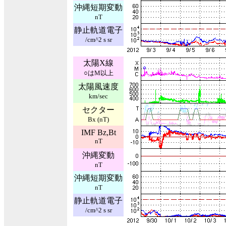
沖縄短期変動
nT
静止軌道電子
/cm^2 s sr
太陽X線
○はM以上
太陽風速度
km/sec
セクター
Bx (nT)
IMF Bz,Bt
nT
沖縄変動
nT
沖縄短期変動
nT
静止軌道電子
/cm^2 s sr