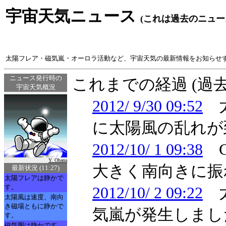
宇宙天気ニュース
(これは過去のニュー
太陽フレア・磁気嵐・オーロラ活動など、宇宙天気の最新情報をお知らせ
ニュース発行時の
これまでの経過 (過
宇宙天気概況
2012/ 9/30 09:52
太
に太陽風の乱れが
2012/10/ 1 09:38
C
Y. Obana
大きく南向きに振
最新状況 (11:27)
太陽フレアは静かで
す。
2012/10/ 2 09:22
太
太陽風は速度、南向
き磁場ともに静かで
気嵐が発生しまし
す。
磁気圏は静かです。