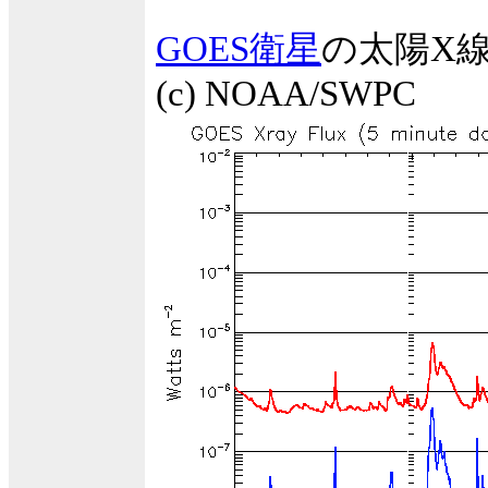
GOES衛星
の太陽X
(c) NOAA/SWPC