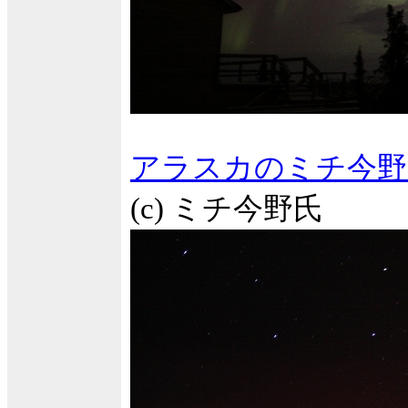
アラスカのミチ今野
(c) ミチ今野氏