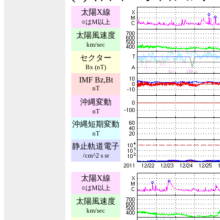
太陽X線
○はM以上
太陽風速度
km/sec
セクター
Bx (nT)
IMF Bz,Bt
nT
沖縄変動
nT
沖縄短期変動
nT
静止軌道電子
/cm^2 s sr
太陽X線
○はM以上
太陽風速度
km/sec