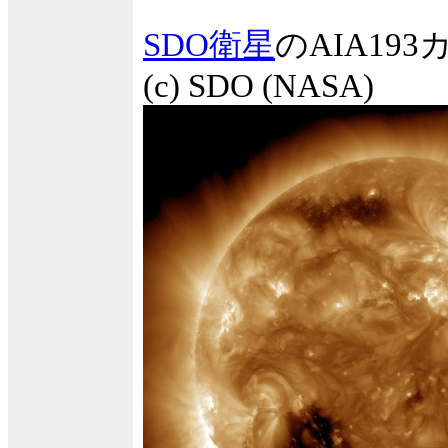
SDO衛星
のAIA1
(c) SDO (NASA)