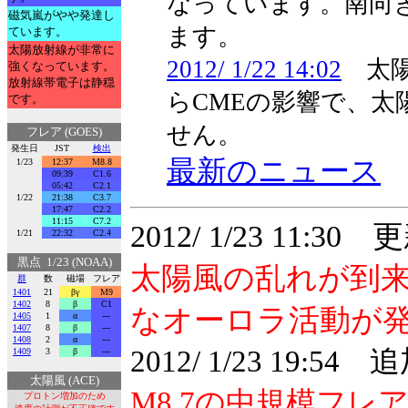
なっています。南向
磁気嵐がやや発達し
ます。
ています。
太陽放射線が非常に
2012/ 1/22 14:02
太陽
強くなっています。
放射線帯電子は静穏
らCMEの影響で、
です。
せん。
フレア (GOES)
発生日
JST
検出
最新のニュース
1/23
12:37
M8.8
09:39
C1.6
05:42
C2.1
1/22
21:38
C3.7
17:47
C2.2
11:15
C7.2
2012/ 1/23 11:30 
1/21
22:32
C2.4
黒点 1/23 (NOAA)
太陽風の乱れが到
群
数
磁場
フレア
1401
21
βγ
M9
1402
8
β
C1
なオーロラ活動が
1405
1
α
---
1407
8
β
---
1408
2
α
---
2012/ 1/23 19:54
1409
3
β
---
太陽風 (ACE)
M8.7の中規模フレ
プロトン増加のため