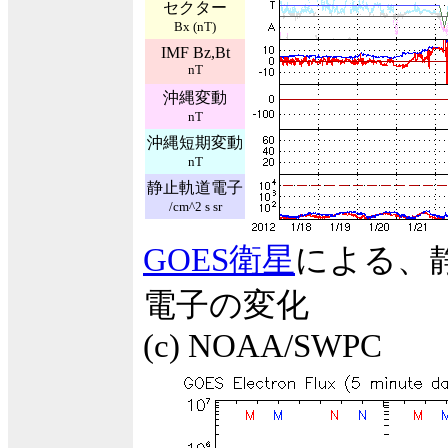
セクター
Bx (nT)
IMF Bz,Bt
nT
沖縄変動
nT
沖縄短期変動
nT
静止軌道電子
/cm^2 s sr
GOES衛星
による、
電子の変化
(c) NOAA/SWPC