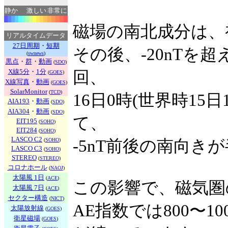
静か
激しい
非常に
磁場の南北成分は、
リアルタイムデータ
27日周期
・
短期
その後、-20nTを
(
swnews
)
黒点
・
群
・
動画
(
SDO
)
X線5分
・
1分
回、
(
GOES
)
X線写真
・
動画
(
GOES
)
SolarMonitor
(
TCD
)
16日0時(世界時15
AIA193
・
動画
(
SDO
)
AIA304
・
動画
(
SDO
)
て、
EIT195
(
SOHO
)
EIT284
(
SOHO
)
LASCO C2
(
SOHO
)
-5nT前後の南向き
LASCO C3
(
SOHO
)
STEREO
(
STEREO
)
コロナホール
(
NAOJ
)
太陽風 1日
(
ACE
)
この影響で、磁気圏
太陽風 7日
(
ACE
)
セクター構造
(
NICT
)
AE指数では800〜1
太陽放射線
(
GOES
)
衛星磁場
(
GOES
)