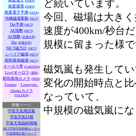
衛星電子
ど続いています。
(
GOES
)
衛星環境
(
GOES
)
衛星電子予測
(
JAXA
)
今回、磁場は大きく
沖縄磁場変動
(
NICT
)
Dst予測
(
NICT
)
速度が400km/秒
AE指数
(
NICT
)
AE指数
(
京都大学
)
規模に留まった様で
Dst
(
京都大学
)
NICT磁力計
(
NICT
)
シベリア磁場
(
NICT
)
昭和基地磁場
(
NICT
)
磁気嵐も発生していて
オーロラ帯
(
CARISMA
)
Live!オーロラ
(
遊造
)
昭和基地カメラ
(
NIPR
)
変化の開始時点と比べ
Tromso
・
Longyear...
Alaskaカメラ
なっていて、
(
SALMON
)
情報ページ
中規模の磁気嵐にな
宇宙天気用語集
宇宙天気日報
宇宙天気臨時情報
NICT宇宙天気情報センター
宇宙環境計測グループ