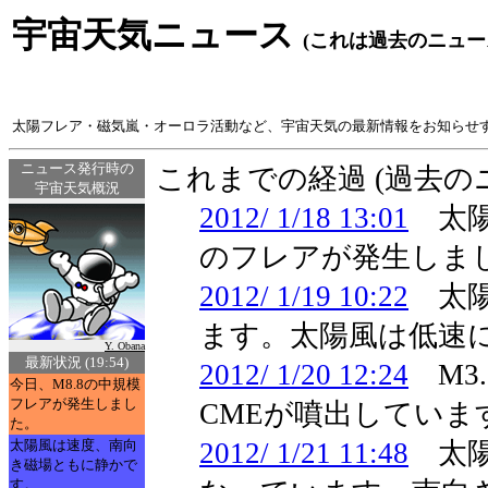
宇宙天気ニュース
(これは過去のニュー
太陽フレア・磁気嵐・オーロラ活動など、宇宙天気の最新情報をお知らせ
ニュース発行時の
これまでの経過 (過去
宇宙天気概況
2012/ 1/18 13:01
太陽
のフレアが発生しま
2012/ 1/19 10:22
太陽
ます。太陽風は低速
Y. Obana
最新状況 (19:54)
2012/ 1/20 12:24
M3
今日、M8.8の中規模
フレアが発生しまし
CMEが噴出していま
た。
太陽風は速度、南向
2012/ 1/21 11:48
太陽
き磁場ともに静かで
す。