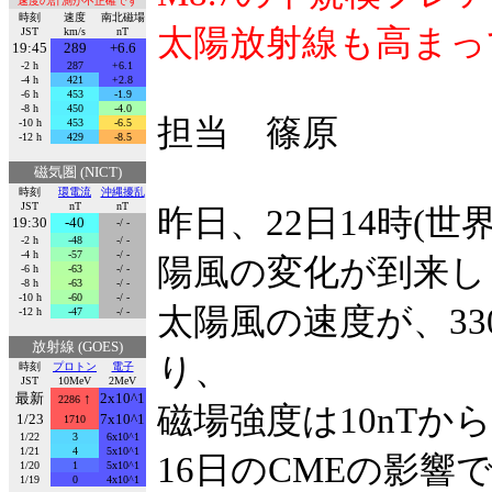
速度の計測が不正確です
時刻
速度
南北磁場
太陽放射線も高まっ
JST
km/s
nT
19:45
289
+6.6
-2 h
287
+6.1
-4 h
421
+2.8
-6 h
453
-1.9
-8 h
450
-4.0
担当 篠原
-10 h
453
-6.5
-12 h
429
-8.5
磁気圏 (NICT)
時刻
環電流
沖縄擾乱
JST
nT
nT
昨日、22日14時(世
19:30
-40
-/ -
-2 h
-48
-/ -
-4 h
-57
-/ -
陽風の変化が到来し
-6 h
-63
-/ -
-8 h
-63
-/ -
-10 h
-60
-/ -
太陽風の速度が、330
-12 h
-47
-/ -
放射線 (GOES)
り、
時刻
プロトン
電子
JST
10MeV
2MeV
最新
↑
2x10^1
2286
磁場強度は10nTか
1/23
7x10^1
1710
1/22
3
6x10^1
1/21
4
5x10^1
16日のCMEの影響
1/20
1
5x10^1
1/19
0
4x10^1