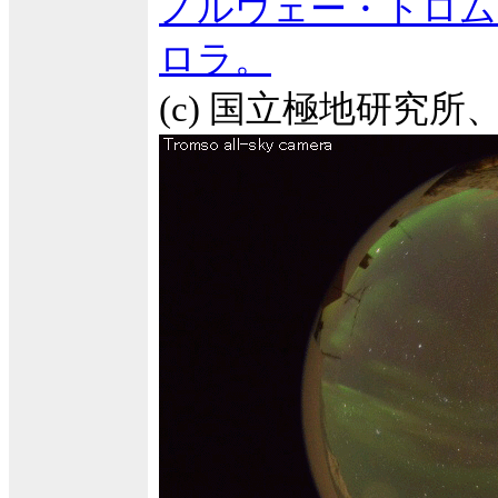
ノルウェー・トロム
ロラ。
(c) 国立極地研究所