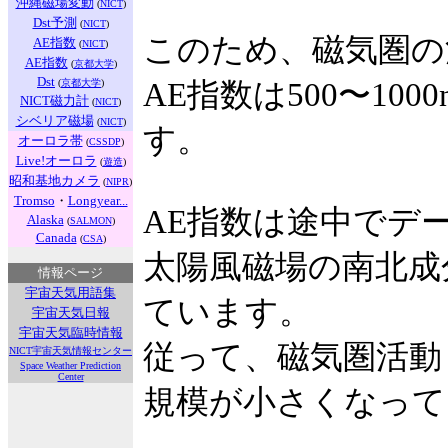
沖縄磁場変動
(
NICT
)
Dst予測
(
NICT
)
このため、磁気圏の
AE指数
(
NICT
)
AE指数
(
京都大学
)
Dst
(
京都大学
)
AE指数は500〜10
NICT磁力計
(
NICT
)
シベリア磁場
(
NICT
)
す。
オーロラ帯
(
CSSDP
)
Live!オーロラ
(
遊造
)
昭和基地カメラ
(
NIPR
)
Tromso
・
Longyear...
AE指数は途中でデ
Alaska
(
SALMON
)
Canada
(
CSA
)
太陽風磁場の南北成
情報ページ
宇宙天気用語集
ています。
宇宙天気日報
宇宙天気臨時情報
従って、磁気圏活動
NICT宇宙天気情報センター
Space Weather Prediction
Center
規模が小さくなって