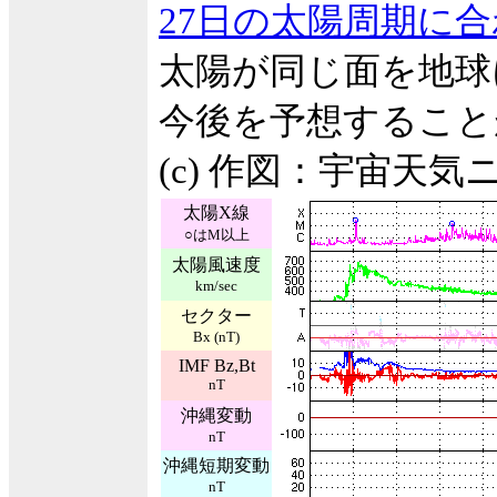
27日の太陽周期に
太陽が同じ面を地球
今後を予想すること
(c) 作図：宇宙天気
太陽X線
○はM以上
太陽風速度
km/sec
セクター
Bx (nT)
IMF Bz,Bt
nT
沖縄変動
nT
沖縄短期変動
nT