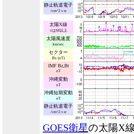
静止軌道電子
/cm^2 s sr
太陽X線
○はM以上
太陽風速度
km/sec
セクター
Bx (nT)
IMF Bz,Bt
nT
沖縄変動
nT
沖縄短期変動
nT
静止軌道電子
/cm^2 s sr
GOES衛星
の太陽X