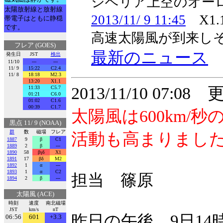
シベリア上空のオー
太陽放射線と放射線
2013/11/ 9 11:45
X1
帯電子はともに静穏
です。
高速太陽風が到来し
フレア (GOES)
最新のニュース
発生日
JST
検出
11/10
---
---
11/ 9
15:22
C2.4
11/ 8
18:18
M2.3
13:20
X1.1
2013/11/10 07:08
11:33
C5.7
01:21
C6.0
01:02
C1.6
00:39
C1.7
太陽風は600km
黒点 11/ 9 (NOAA)
群
数
磁場
フレア
活動も高まりまし
1887
9
β
C1
1889
2
β
---
1890
58
βγδ
X1
1891
17
βδ
M2
1892
1
α
---
1893
1
α
C2
担当 篠原
1894
2
β
---
太陽風 (ACE)
時刻
速度
南北磁場
JST
km/s
nT
昨日の午後、9日14
06:56
601
+3.3