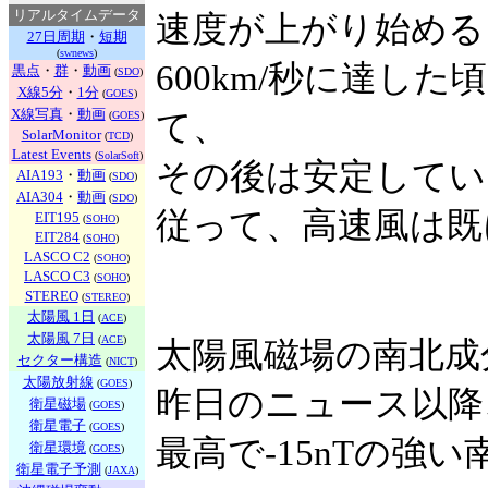
リアルタイムデータ
速度が上がり始める
27日周期
・
短期
(
swnews
)
600km/秒に達し
黒点
・
群
・
動画
(
SDO
)
X線5分
・
1分
(
GOES
)
X線写真
・
動画
て、
(
GOES
)
SolarMonitor
(
TCD
)
Latest Events
(
SolarSoft
)
その後は安定してい
AIA193
・
動画
(
SDO
)
AIA304
・
動画
(
SDO
)
従って、高速風は既
EIT195
(
SOHO
)
EIT284
(
SOHO
)
LASCO C2
(
SOHO
)
LASCO C3
(
SOHO
)
STEREO
(
STEREO
)
太陽風 1日
(
ACE
)
太陽風 7日
(
ACE
)
太陽風磁場の南北成
セクター構造
(
NICT
)
太陽放射線
(
GOES
)
昨日のニュース以降
衛星磁場
(
GOES
)
衛星電子
(
GOES
)
最高で-15nTの強
衛星環境
(
GOES
)
衛星電子予測
(
JAXA
)