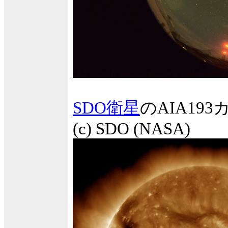
SDO衛星
のAIA1
(c) SDO (NASA)