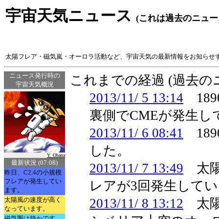
宇宙天気ニュース
(これは過去のニュー
太陽フレア・磁気嵐・オーロラ活動など、宇宙天気の最新情報をお知らせ
ニュース発行時の
これまでの経過 (過去
宇宙天気概況
2013/11/ 5 13:14
18
裏側でCMEが発生し
2013/11/ 6 08:41
189
した。
Y. Obana
最新状況 (07:08)
2013/11/ 7 13:49
太陽
昨日、C2.4の小規模
フレアが発生してい
レアが3回発生して
ます。
太陽風の速度が高く
2013/11/ 8 13:12
太陽
なっています。
磁気圏は静かです。