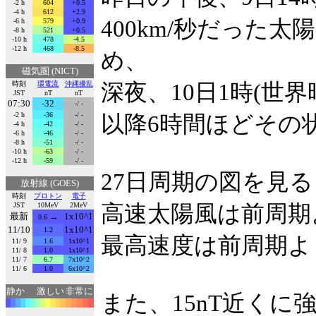
-2 h
604
+0.5
-4 h
612
+2.9
400km/秒だった
-6 h
579
+0.9
-8 h
521
+0.5
-10 h
478
-4.5
-12 h
468
-8.5
め、
磁気圏 (NICT)
時刻
環電流
沖縄擾乱
深夜、10日1時(世界
JST
nT
nT
07:30
-32
-/ -
-2 h
-36
-/ -
以降6時間ほどその
-4 h
-42
-/ -
-6 h
-46
-/ -
-8 h
-51
-/ -
-10 h
-63
-/ -
-12 h
-59
-/ -
27日周期の図を見
放射線 (GOES)
時刻
プロトン
電子
JST
10MeV
2MeV
高速太陽風は前周期
最新
→
1x10^1
0.6
11/10
1x10^1
1.2
最高速度は前周期よ
11/ 9
1.6
1x10^1
11/ 8
1.0
1x10^1
11/ 7
6.7
7x10^2
11/ 6
1.0
6x10^2
静か
激しい
非常に
また、15nT近く