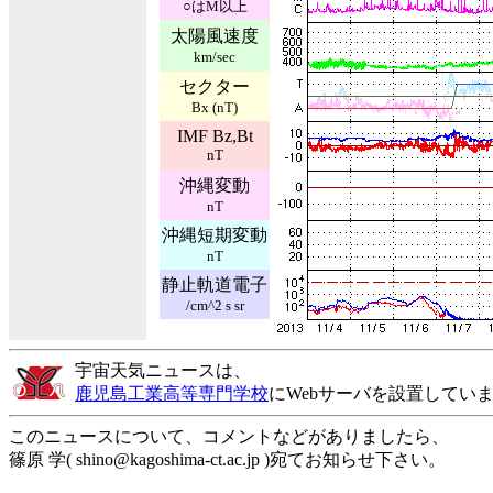
○はM以上
太陽風速度
km/sec
セクター
Bx (nT)
IMF Bz,Bt
nT
沖縄変動
nT
沖縄短期変動
nT
静止軌道電子
/cm^2 s sr
宇宙天気ニュースは、
鹿児島工業高等専門学校
にWebサーバを設置してい
このニュースについて、コメントなどがありましたら、
篠原 学( shino@kagoshima-ct.ac.jp )宛てお知らせ下さい。