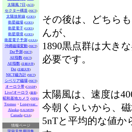
太陽風 7日
(
ACE
)
セクター構造
(
NICT
)
太陽放射線
その後は、どちらも
(
GOES
)
衛星磁場
(
GOES
)
衛星電子
(
GOES
)
んが、
衛星環境
(
GOES
)
衛星電子予測
(
JAXA
)
1890黒点群は大
沖縄磁場変動
(
NICT
)
Dst予測
(
NICT
)
必要です。
AE指数
(
NICT
)
AE指数
(
京都大学
)
Dst
(
京都大学
)
NICT磁力計
(
NICT
)
シベリア磁場
(
NICT
)
オーロラ帯
(
CSSDP
)
太陽風は、速度は40
Live!オーロラ
(
遊造
)
昭和基地カメラ
(
NIPR
)
Tromso
・
Longyear...
今朝くらいから、磁
Alaska
(
SALMON
)
Canada
(
CSA
)
5nTと平均的な値か
情報ページ
宇宙天気用語集