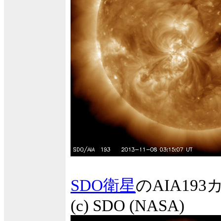
SDO衛星
のAIA1
(c) SDO (NASA)