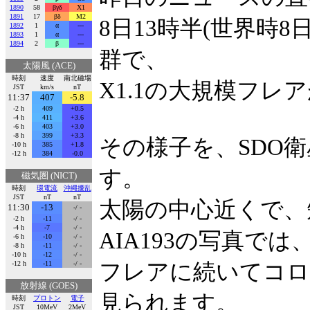
1890
58
βγδ
X1
1891
17
βδ
M2
8日13時半(世界時8
1892
1
α
---
1893
1
α
---
1894
2
β
---
群で、
太陽風 (ACE)
時刻
速度
南北磁場
X1.1の大規模フレ
JST
km/s
nT
11:37
407
-5.8
-2 h
409
+0.5
-4 h
411
+3.6
-6 h
403
+3.0
-8 h
399
+3.3
その様子を、SDO衛星
-10 h
385
+1.8
-12 h
384
-0.0
す。
磁気圏 (NICT)
時刻
環電流
沖縄擾乱
JST
nT
nT
太陽の中心近くで、
11:30
-13
-/ -
-2 h
-11
-/ -
-4 h
-7
-/ -
AIA193の写真では
-6 h
-10
-/ -
-8 h
-11
-/ -
-10 h
-12
-/ -
-12 h
-11
-/ -
フレアに続いてコロ
放射線 (GOES)
見られます。
時刻
プロトン
電子
JST
10MeV
2MeV