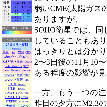
最新
→
1x10^1
0.7
弱いCME(太陽ガ
11/ 9
1x10^1
1.1
11/ 8
1.0
1x10^1
11/ 7
6.7
7x10^2
ありますが、
11/ 6
1.0
6x10^2
11/ 5
1.4
4x10^2
SOHO衛星では、
静か
激しい
非常に
していることもあ
リアルタイムデータ
27日周期
・
短期
(
swnews
)
はっきりとは分かり
黒点
・
群
・
動画
(
SDO
)
X線5分
・
1分
(
GOES
)
2〜3日後の11月10
X線写真
・
動画
(
GOES
)
SolarMonitor
(
TCD
)
Latest Events
ある程度の影響が見
(
SolarSoft
)
AIA193
・
動画
(
SDO
)
AIA304
・
動画
(
SDO
)
EIT195
(
SOHO
)
EIT284
(
SOHO
)
一方、もう一つの注目
LASCO C2
(
SOHO
)
LASCO C3
(
SOHO
)
昨日の夕方にM2.
STEREO
(
STEREO
)
太陽風 1日
(
ACE
)