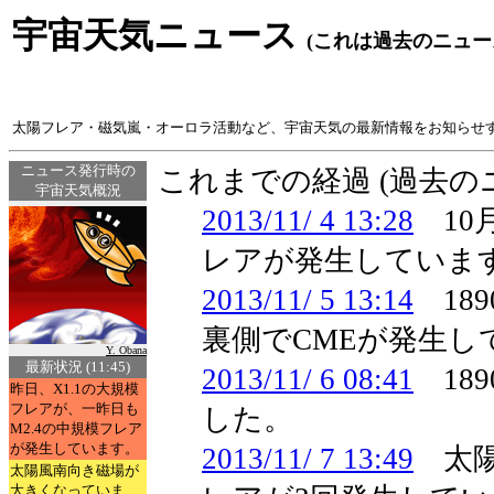
宇宙天気ニュース
(これは過去のニュー
太陽フレア・磁気嵐・オーロラ活動など、宇宙天気の最新情報をお知らせ
ニュース発行時の
これまでの経過 (過去
宇宙天気概況
2013/11/ 4 13:28
10月
レアが発生していま
2013/11/ 5 13:14
18
裏側でCMEが発生し
Y. Obana
最新状況 (11:45)
2013/11/ 6 08:41
189
昨日、X1.1の大規模
フレアが、一昨日も
した。
M2.4の中規模フレア
が発生しています。
2013/11/ 7 13:49
太陽
太陽風南向き磁場が
大きくなっていま