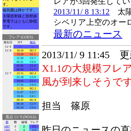
レアが3回発生して
す。
2013/11/ 8 13:12
太陽
磁気圏は静かです。
太陽放射線と放射線
シベリア上空のオー
帯電子はともに静穏
です。
最新のニュース
フレア (GOES)
発生日
JST
検出
11/ 9
---
---
11/ 8
18:18
M2.3
2013/11/ 9 11:45 
13:20
X1.1
11:33
C5.7
01:21
C6.0
X1.1の大規模フ
01:02
C1.6
00:39
C1.7
11/ 7
23:15
M2.4
21:18
C5.9
風が到来しそうで
19:45
C2.1
17:15
C4.3
12:33
M2.3
11:07
C3.7
10:45
C4.1
08:43
M1.8
担当 篠原
06:18
C2.9
02:24
C3.0
黒点 11/ 9 (NOAA)
群
数
磁場
フレア
昨日のニュースの直
1887
9
β
C1
1889
2
β
C3