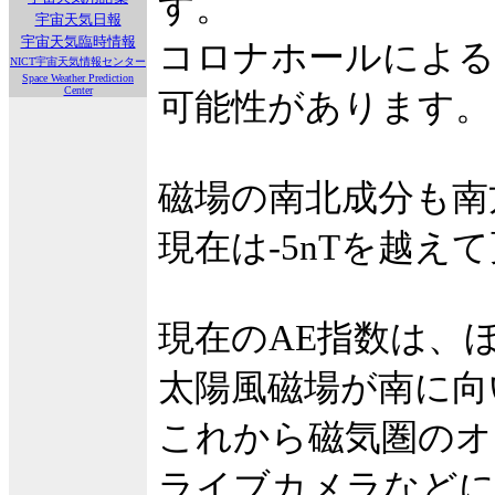
す。
宇宙天気日報
宇宙天気臨時情報
コロナホールによる
NICT宇宙天気情報センター
Space Weather Prediction
Center
可能性があります。
磁場の南北成分も南
現在は-5nTを越
現在のAE指数は、
太陽風磁場が南に向
これから磁気圏のオ
ライブカメラなどに