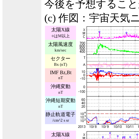
今後を予想すること
(c) 作図：宇宙天気
太陽X線
○はM以上
太陽風速度
km/sec
セクター
Bx (nT)
IMF Bz,Bt
nT
沖縄変動
nT
沖縄短期変動
nT
静止軌道電子
/cm^2 s sr
太陽X線