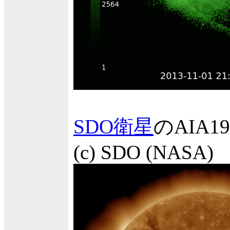
SDO衛星
のAIA
(c) SDO (NASA)