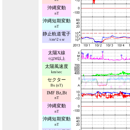
沖縄変動
nT
沖縄短期変動
nT
静止軌道電子
/cm^2 s sr
太陽X線
○はM以上
太陽風速度
km/sec
セクター
Bx (nT)
IMF Bz,Bt
nT
沖縄変動
nT
沖縄短期変動
nT