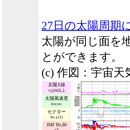
27日の太陽周期
太陽が同じ面を
とができます。
(c) 作図：宇宙
太陽X線
○はM以上
太陽風速度
km/sec
セクター
Bx (nT)
IMF Bz,Bt
nT