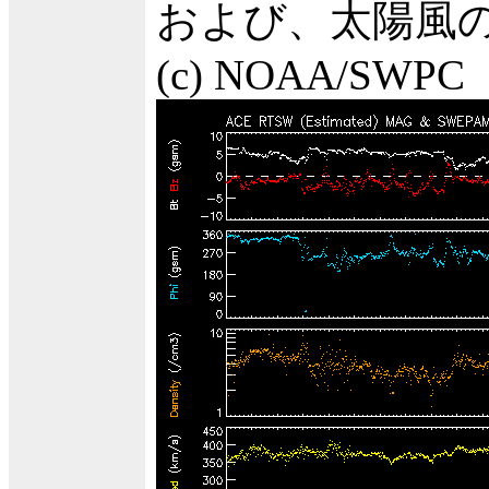
および、太陽風の
(c) NOAA/SWPC