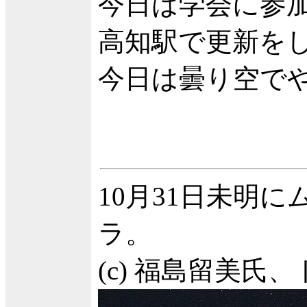
今日は学会に参
高知駅で更新を
今日は曇り空で
10月31日未明
ラ。
(c) 福島留美