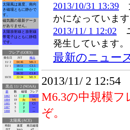
2013/10/31 13:39
太
太陽風は速度、南向
き磁場ともに静かで
す。
かになっています
磁気圏の最新データ
がありません。
2013/11/ 1 12:02
ニ
太陽放射線と放射線
帯電子はともに静穏
発生しています。
です。
フレア (GOES)
最新のニュー
発生日
JST
検出
11/ 2
04:46
M6.3
11/ 1
18:51
C3.5
09:01
C6.2
06:32
C1.8
2013/11/ 2 12:
10/31
22:34
M1.9
黒点 11/ 2 (NOAA)
群
数
磁場
フレア
M6.3の中規
1882
12
β
---
1884
19
βγ
M6
1885
6
β
C1
1887
3
β
---
ぞ。
1888
5
β
---
太陽風 (ACE)
時刻
速度
南北磁場
JST
km/s
nT