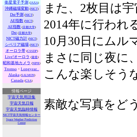
衛星電子予測
(
JAXA
)
また、2枚目は
沖縄磁場変動
(
NICT
)
Dst予測
(
NICT
)
2014年に行わ
AE指数
(
NICT
)
AE指数
(
京都大学
)
Dst
(
京都大学
)
10月30日にム
NICT磁力計
(
NICT
)
シベリア磁場
(
NICT
)
オーロラ帯
(
CSSDP
)
まさに同じ夜に
Live!オーロラ
(
遊造
)
昭和基地カメラ
(
NIPR
)
Tromso
・
Longyear...
こんな楽しそう
Alaska
(
SALMON
)
Canada
(
CSA
)
情報ページ
宇宙天気用語集
素敵な写真をど
宇宙天気日報
宇宙天気臨時情報
NICT宇宙天気情報センター
Space Weather Prediction
Center