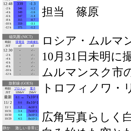
12:48
339
-1.3
担当 篠原
-2 h
346
-1.2
-4 h
349
-1.6
-6 h
347
-1.4
-8 h
355
-0.7
-10 h
359
-3.1
-12 h
375
-1.2
ロシア・ムルマ
磁気圏 (NICT)
時刻
環電流
沖縄擾乱
JST
nT
nT
12:30
-
-/ -
10月31日未明
-2 h
-
-/ -
-4 h
-
-/ -
-6 h
-
-/ -
-8 h
-
-/ -
ムルマンスク市
-10 h
-
-/ -
-12 h
-
-/ -
放射線 (GOES)
トロフィノワ・
時刻
プロトン
電子
JST
10MeV
2MeV
最新
→
7x10^1
0.1
11/ 2
8x10^1
0.6
11/ 1
1.2
4x10^1
10/31
3.4
7x10^1
広角写真らしく
10/30
4.8
3x10^2
10/29
4.5
8x10^2
静か
激しい
非常に