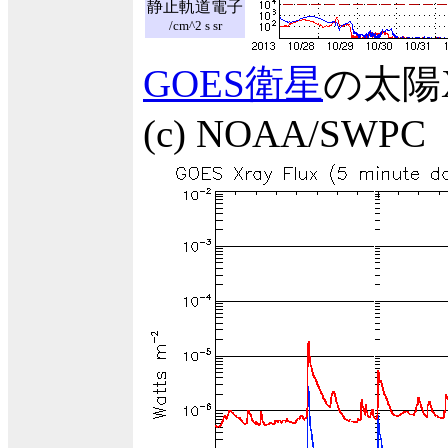
静止軌道電子
/cm^2 s sr
GOES衛星
の太陽
(c) NOAA/SWPC