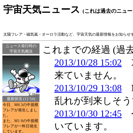
宇宙天気ニュース
(これは過去のニュー
太陽フレア・磁気嵐・オーロラ活動など、宇宙天気の最新情報をお知らせ
ニュース発行時の
これまでの経過 (過
宇宙天気概況
2013/10/28 15:02
X
来ていません。
2013/10/29 13:08
M
Y. Obana
乱れが到来しそう
最新状況 (12:54)
今日、M6.3の中規模
フレアが発生しまし
2013/10/30 12:45
今
た。
また、M1.9の中規模
いています。
フレアが一昨日発生
しています。