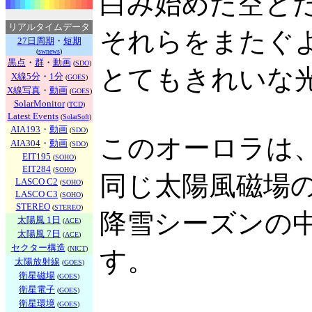
白み始めた空と
リアルタイムデータ
それらをまたぐ
27日周期
・
短期
(
swnews
)
黒点
・
群
・
動画
(
SDO
)
とてもきれいな
X線5分
・
1分
(
GOES
)
X線写真
・
動画
(
GOES
)
SolarMonitor
(
TCD
)
Latest Events
(
SolarSoft
)
AIA193
・
動画
(
SDO
)
このオーロラは
AIA304
・
動画
(
SDO
)
EIT195
(
SOHO
)
EIT284
(
SOHO
)
同じ太陽風磁場
LASCO C2
(
SOHO
)
LASCO C3
(
SOHO
)
STEREO
(
STEREO
)
降雪シーズンの
太陽風 1日
(
ACE
)
太陽風 7日
(
ACE
)
セクター構造
(
NICT
)
す。
太陽放射線
(
GOES
)
衛星磁場
(
GOES
)
衛星電子
(
GOES
)
衛星環境
(
GOES
)