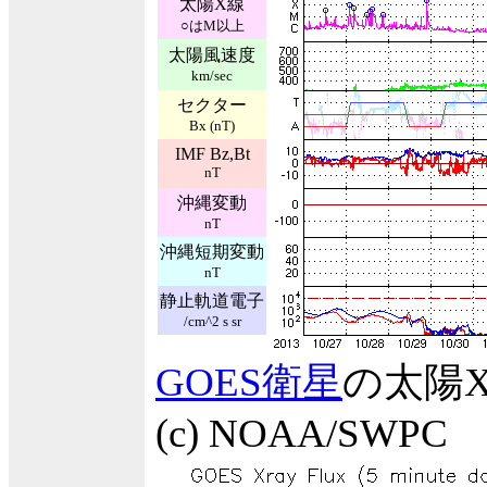
太陽X線
○はM以上
太陽風速度
km/sec
セクター
Bx (nT)
IMF Bz,Bt
nT
沖縄変動
nT
沖縄短期変動
nT
静止軌道電子
/cm^2 s sr
GOES衛星
の太陽
(c) NOAA/SWPC