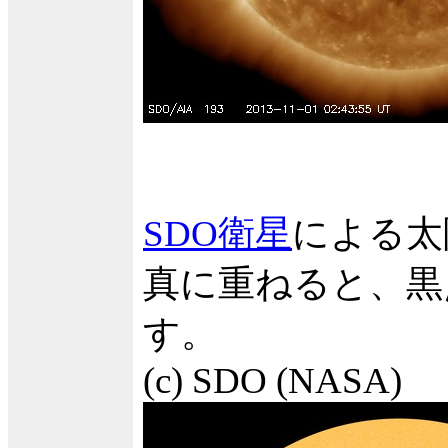
SDO衛星
による太
真に重ねると、黒
す。
(c) SDO (NASA)