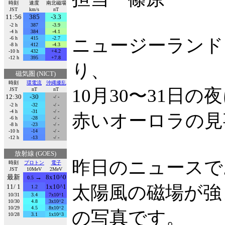
時刻
速度
南北磁場
JST
km/s
nT
11:56
385
-3.3
-2 h
387
-3.9
-4 h
384
-4.1
-6 h
415
-2.7
ニュージーランド
-8 h
412
-4.3
-10 h
432
+4.2
-12 h
395
+7.8
り、
磁気圏 (NICT)
時刻
環電流
沖縄擾乱
10月30〜31日
JST
nT
nT
12:30
-30
-/ -
-2 h
-32
-/ -
-4 h
-31
-/ -
赤いオーロラの見
-6 h
-28
-/ -
-8 h
-23
-/ -
-10 h
-14
-/ -
-12 h
-13
-/ -
放射線 (GOES)
昨日のニュースで
時刻
プロトン
電子
JST
10MeV
2MeV
最新
→
8x10^0
0.5
太陽風の磁場が強
11/ 1
1x10^1
1.2
10/31
3.4
7x10^1
10/30
4.8
3x10^2
10/29
4.5
8x10^2
の写真です。
10/28
3.1
1x10^3