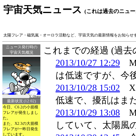
宇宙天気ニュース
(これは過去のニュー
太陽フレア・磁気嵐・オーロラ活動など、宇宙天気の最新情報をお知らせ
ニュース発行時の
これまでの経過 (過
宇宙天気概況
2013/10/27 12:29
M
は低速ですが、今
2013/10/28 15:02
X
Y. Obana
低速で、擾乱はま
最新状況 (12:02)
今日、C6.2の小規模
2013/10/29 13:08
M
フレアが発生しまし
た。
していて、太陽風
また、X2.3の大規模
フレアが一昨日発生
しています。