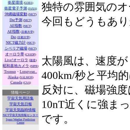
衛星環境
独特の雰囲気のオ
(
GOES
)
衛星電子予測
(
JAXA
)
沖縄磁場変動
(
NICT
)
今回もどうもあり
Dst予測
(
NICT
)
AE指数
(
NICT
)
AE指数
(
京都大学
)
Dst
(
京都大学
)
NICT磁力計
(
NICT
)
シベリア磁場
(
NICT
)
オーロラ帯
(
CSSDP
)
太陽風は、速度が
Live!オーロラ
(
遊造
)
昭和基地カメラ
(
NIPR
)
Tromso
・
Longyear...
400km/秒と平
Alaska
(
SALMON
)
Canada
(
CSA
)
反対に、磁場強度
情報ページ
宇宙天気用語集
10nT近くに強ま
宇宙天気日報
宇宙天気臨時情報
です。
NICT宇宙天気情報センター
Space Weather Prediction
Center