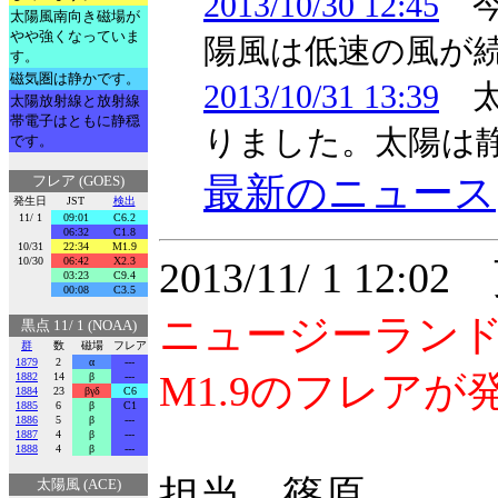
2013/10/30 12:45
今
太陽風南向き磁場が
やや強くなっていま
陽風は低速の風が
す。
磁気圏は静かです。
2013/10/31 13:39
太
太陽放射線と放射線
帯電子はともに静穏
りました。太陽は
です。
最新のニュース
フレア (GOES)
発生日
JST
検出
11/ 1
09:01
C6.2
06:32
C1.8
10/31
22:34
M1.9
10/30
06:42
X2.3
2013/11/ 1 12:0
03:23
C9.4
00:08
C3.5
ニュージーラン
黒点 11/ 1 (NOAA)
群
数
磁場
フレア
1879
2
α
---
M1.9のフレア
1882
14
β
---
1884
23
βγδ
C6
1885
6
β
C1
1886
5
β
---
1887
4
β
---
1888
4
β
---
担当 篠原
太陽風 (ACE)