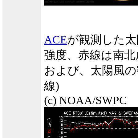
ACE
が観測した太
強度、赤線は南北
および、太陽風の密
線)
(c) NOAA/SWPC