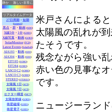
静か
激しい
非常に
リアルタイムデータ
米戸さんによると
27日周期
・
短期
(
swnews
)
黒点
・
群
・
動画
(
SDO
)
太陽風の乱れが到
X線5分
・
1分
(
GOES
)
X線写真
・
動画
(
GOES
)
たそうです。
SolarMonitor
(
TCD
)
Latest Events
(
SolarSoft
)
AIA193
・
動画
(
SDO
)
残念ながら強い乱
AIA304
・
動画
(
SDO
)
EIT195
(
SOHO
)
EIT284
赤い色の見事なオ
(
SOHO
)
LASCO C2
(
SOHO
)
LASCO C3
(
SOHO
)
です。
STEREO
(
STEREO
)
太陽風 1日
(
ACE
)
太陽風 7日
(
ACE
)
セクター構造
(
NICT
)
太陽放射線
(
GOES
)
ニュージーランド
衛星磁場
(
GOES
)
衛星電子
(
GOES
)