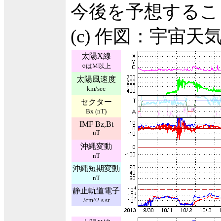
今後を予想するこ
(c) 作図：宇宙
太陽X線
○はM以上
太陽風速度
km/sec
セクター
Bx (nT)
IMF Bz,Bt
nT
沖縄変動
nT
沖縄短期変動
nT
静止軌道電子
/cm^2 s sr