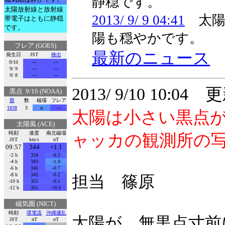
静穏です。
太陽放射線と放射線
2013/ 9/ 9 04:41
太陽風
帯電子はともに静穏
です。
陽も穏やかです。
フレア (GOES)
最新のニュース
発生日
JST
検出
9/10
---
---
9/ 9
---
---
9/ 8
---
---
2013/ 9/10 10:04 
黒点 9/10 (NOAA)
群
数
磁場
フレア
1838
3
α
---
太陽は小さい黒点
太陽風 (ACE)
時刻
速度
南北磁場
ャッカの観測所の
JST
km/s
nT
09:57
344
+1.1
-2 h
334
-0.2
-4 h
343
-1.0
-6 h
345
-0.7
-8 h
345
-0.2
担当 篠原
-10 h
355
-0.1
-12 h
351
+0.3
磁気圏 (NICT)
時刻
環電流
沖縄擾乱
太陽が、無黒点寸前
JST
nT
nT