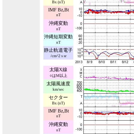
Bx (nT)
IMF Bz,Bt
nT
沖縄変動
nT
沖縄短期変動
nT
静止軌道電子
/cm^2 s sr
太陽X線
○はM以上
太陽風速度
km/sec
セクター
Bx (nT)
IMF Bz,Bt
nT
沖縄変動
nT