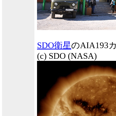
SDO衛星
のAIA1
(c) SDO (NASA)