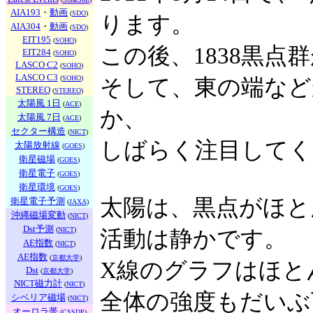
AIA193
・
動画
(
SDO
)
ります。
AIA304
・
動画
(
SDO
)
EIT195
(
SOHO
)
この後、1838黒点
EIT284
(
SOHO
)
LASCO C2
(
SOHO
)
LASCO C3
(
SOHO
)
そして、東の端など
STEREO
(
STEREO
)
太陽風 1日
(
ACE
)
か、
太陽風 7日
(
ACE
)
セクター構造
(
NICT
)
しばらく注目してく
太陽放射線
(
GOES
)
衛星磁場
(
GOES
)
衛星電子
(
GOES
)
衛星環境
(
GOES
)
太陽は、黒点がほと
衛星電子予測
(
JAXA
)
沖縄磁場変動
(
NICT
)
Dst予測
(
NICT
)
活動は静かです。
AE指数
(
NICT
)
AE指数
(
京都大学
)
X線のグラフはほと
Dst
(
京都大学
)
NICT磁力計
(
NICT
)
全体の強度もだいぶ
シベリア磁場
(
NICT
)
オーロラ帯
(
CSSDP
)