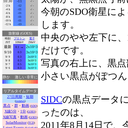
10:30
-11
-/ -
-2 h
-12
-/ -
今朝のSDO衛星に
-4 h
-11
-/ -
-6 h
-11
-/ -
-8 h
-11
-/ -
-10 h
-11
-/ -
します。
-12 h
-13
-/ -
放射線 (GOES)
中央のやや左下に、
時刻
プロトン
電子
JST
10MeV
2MeV
最新
→
2x10^3
だけです。
0.1
9/10
3x10^3
0.3
9/ 9
0.3
2x10^3
写真の右上に、黒点
9/ 8
0.3
3x10^3
9/ 7
0.5
3x10^3
9/ 6
0.3
3x10^3
小さい黒点がぽつん
静か
激しい
非常に
リアルタイムデータ
SIDC
の黒点データ
27日周期
・
短期
(
swnews
)
黒点
・
群
・
動画
(
SDO
)
ったのは、
X線5分
・
1分
(
GOES
)
X線写真
・
動画
(
GOES
)
2011年8月14日
SolarMonitor
(
TCD
)
Latest Events
(
SolarSoft
)