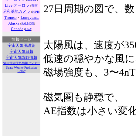
Live!オーロラ
27日周期の図で、
(
遊造
)
昭和基地カメラ
(
NIPR
)
Tromso
・
Longyear...
Alaska
(
SALMON
)
Canada
(
CSA
)
情報ページ
太陽風は、速度が35
宇宙天気用語集
宇宙天気日報
低速の穏やかな風に
宇宙天気臨時情報
NICT宇宙天気情報センター
Space Weather Prediction
磁場強度も、3〜4n
Center
磁気圏も静穏で、
AE指数は小さい変