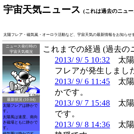
宇宙天気ニュース
(これは過去のニュー
太陽フレア・磁気嵐・オーロラ活動など、宇宙天気の最新情報をお知らせ
ニュース発行時の
これまでの経過 (過去
宇宙天気概況
2013/ 9/ 5 10:32
太陽風
フレアが発生しまし
2013/ 9/ 6 11:45
太陽
かです。
Y. Obana
最新状況 (10:04)
2013/ 9/ 7 15:48
太陽
太陽フレアは静かで
す。
です。
太陽風は速度、南向
き磁場ともに静かで
2013/ 9/ 8 14:36
太陽
す。
磁気圏は静かです。