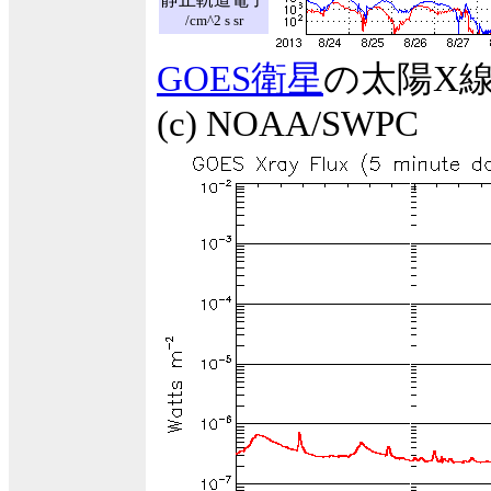
/cm^2 s sr
GOES衛星
の太陽X
(c) NOAA/SWPC