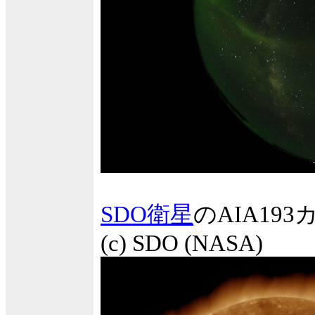
SDO衛星
のAIA1
(c) SDO (NASA)