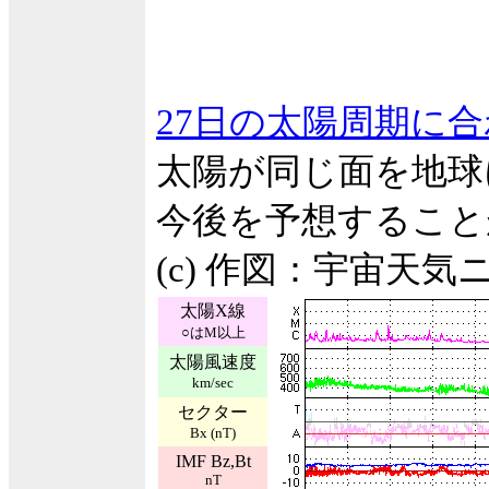
27日の太陽周期に
太陽が同じ面を地球
今後を予想すること
(c) 作図：宇宙天気
太陽X線
○はM以上
太陽風速度
km/sec
セクター
Bx (nT)
IMF Bz,Bt
nT