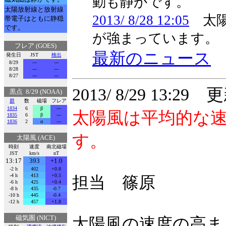
動も静かです。
太陽放射線と放射線
2013/ 8/28 12:05
太陽
帯電子はともに静穏
です。
が強まっています。
フレア (GOES)
最新のニュース
発生日
JST
検出
8/29
---
---
8/28
---
---
8/27
---
---
2013/ 8/29 13:29 
黒点 8/29 (NOAA)
群
数
磁場
フレア
1834
6
β
---
太陽風は平均的な
1835
6
β
---
1836
2
α
---
す。
太陽風 (ACE)
時刻
速度
南北磁場
JST
km/s
nT
13:17
393
+1.0
-2 h
402
+0.8
-4 h
413
+0.5
担当 篠原
-6 h
425
+0.4
-8 h
435
-0.7
-10 h
445
-0.4
-12 h
457
+1.8
磁気圏 (NICT)
太陽風の速度の高ま