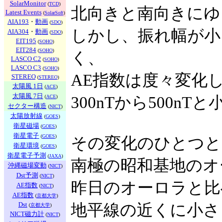
SolarMonitor
(
TCD
)
北向きと南向きにゆ
Latest Events
(
SolarSoft
)
AIA193
・
動画
(
SDO
)
しかし、振れ幅が小
AIA304
・
動画
(
SDO
)
EIT195
(
SOHO
)
EIT284
(
SOHO
)
く、
LASCO C2
(
SOHO
)
LASCO C3
(
SOHO
)
AE指数は度々変化
STEREO
(
STEREO
)
太陽風 1日
(
ACE
)
太陽風 7日
(
ACE
)
300nTから500nT
セクター構造
(
NICT
)
太陽放射線
(
GOES
)
衛星磁場
(
GOES
)
衛星電子
(
GOES
)
その変化のひとつと
衛星環境
(
GOES
)
衛星電子予測
(
JAXA
)
南極の昭和基地のオ
沖縄磁場変動
(
NICT
)
Dst予測
(
NICT
)
昨日のオーロラと比
AE指数
(
NICT
)
AE指数
(
京都大学
)
Dst
地平線の近くに小さ
(
京都大学
)
NICT磁力計
(
NICT
)