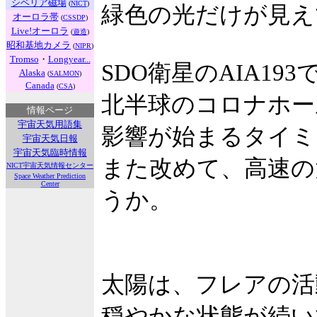
シベリア磁場
(
NICT
)
緑色の光だけが見え
オーロラ帯
(
CSSDP
)
Live!オーロラ
(
遊造
)
昭和基地カメラ
(
NIPR
)
Tromso
・
Longyear...
SDO衛星のAIA193
Alaska
(
SALMON
)
Canada
(
CSA
)
北半球のコロナホー
情報ページ
宇宙天気用語集
影響が始まるタイミ
宇宙天気日報
宇宙天気臨時情報
また改めて、高速の
NICT宇宙天気情報センター
Space Weather Prediction
Center
うか。
太陽は、フレアの活
穏やかな状態が続い