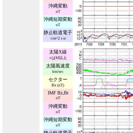
沖縄変動
nT
沖縄短期変動
nT
静止軌道電子
/cm^2 s sr
太陽X線
○はM以上
太陽風速度
km/sec
セクター
Bx (nT)
IMF Bz,Bt
nT
沖縄変動
nT
沖縄短期変動
nT
静止軌道電子