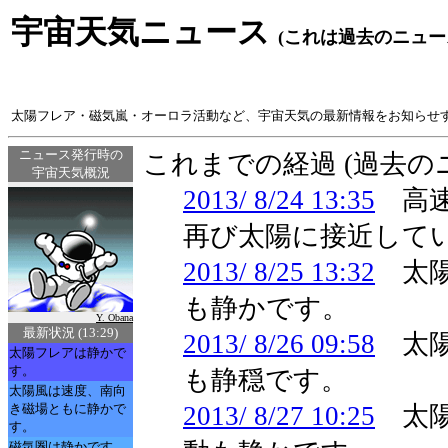
宇宙天気ニュース
(これは過去のニュー
太陽フレア・磁気嵐・オーロラ活動など、宇宙天気の最新情報をお知らせ
ニュース発行時の
これまでの経過 (過去
宇宙天気概況
2013/ 8/24 13:35
高速
再び太陽に接近して
2013/ 8/25 13:32
太陽
も静かです。
Y. Obana
最新状況 (13:29)
2013/ 8/26 09:58
太陽
太陽フレアは静かで
す。
も静穏です。
太陽風は速度、南向
き磁場ともに静かで
2013/ 8/27 10:25
太陽
す。
磁気圏は静かです。