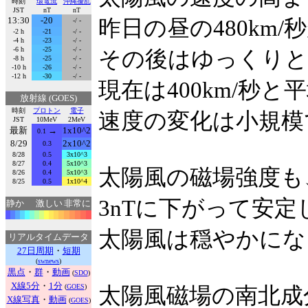
時刻
環電流
沖縄擾乱
JST
nT
nT
13:30
-20
昨日の昼の480km/
-/ -
-2 h
-21
-/ -
-4 h
-23
-/ -
-6 h
-25
-/ -
その後はゆっくりと
-8 h
-25
-/ -
-10 h
-26
-/ -
-12 h
-30
-/ -
現在は400km/秒
放射線 (GOES)
時刻
プロトン
電子
速度の変化は小規模
JST
10MeV
2MeV
最新
→
1x10^2
0.1
8/29
2x10^2
0.3
8/28
0.5
3x10^3
8/27
0.4
5x10^3
太陽風の磁場強度も
8/26
0.4
5x10^3
8/25
0.5
1x10^4
3nTに下がって安
静か
激しい
非常に
太陽風は穏やかにな
リアルタイムデータ
27日周期
・
短期
(
swnews
)
黒点
・
群
・
動画
(
SDO
)
X線5分
・
1分
(
GOES
)
太陽風磁場の南北成
X線写真
・
動画
(
GOES
)