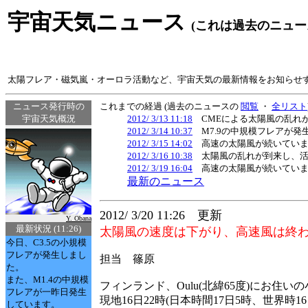
宇宙天気ニュース
(これは過去のニュー
太陽フレア・磁気嵐・オーロラ活動など、宇宙天気の最新情報をお知らせ
ニュース発行時の
これまでの経過 (過去のニュースの
閲覧
・
全リスト
宇宙天気概況
2012/ 3/13 11:18
CMEによる太陽風の乱れ
2012/ 3/14 10:37
M7.9の中規模フレアが発
2012/ 3/15 14:02
高速の太陽風が続いていま
2012/ 3/16 10:38
太陽風の乱れが到来し、活
2012/ 3/19 16:04
高速の太陽風が続いていま
最新のニュース
2012/ 3/20 11:26 更新
Y. Obana
最新状況 (11:26)
太陽風の速度は下がり、高速風は終
今日、C3.5の小規模
フレアが発生しまし
担当 篠原
た。
また、M1.4の中規模
フィンランド、Oulu(北緯65度)にお住
フレアが一昨日発生
現地16日22時(日本時間17日5時、世界時1
しています。