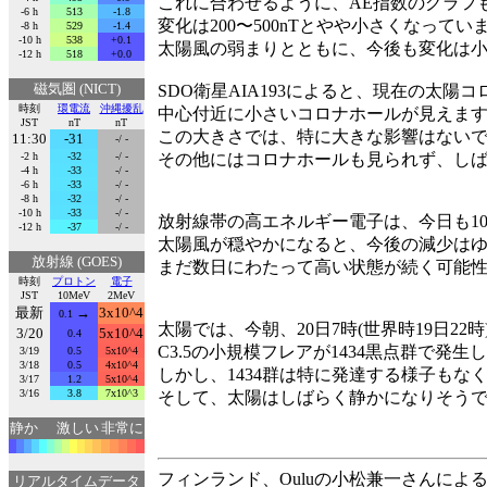
これに合わせるように、AE指数のグラフ
-6 h
513
-1.8
変化は200〜500nTとやや小さくなってい
-8 h
529
-1.4
-10 h
538
+0.1
太陽風の弱まりとともに、今後も変化は
-12 h
518
+0.0
磁気圏 (NICT)
SDO衛星AIA193によると、現在の太陽コ
時刻
環電流
沖縄擾乱
中心付近に小さいコロナホールが見えま
JST
nT
nT
この大きさでは、特に大きな影響はない
11:30
-31
-/ -
-2 h
-32
-/ -
その他にはコロナホールも見られず、し
-4 h
-33
-/ -
-6 h
-33
-/ -
-8 h
-32
-/ -
-10 h
-33
-/ -
放射線帯の高エネルギー電子は、今日も10
-12 h
-37
-/ -
太陽風が穏やかになると、今後の減少は
放射線 (GOES)
まだ数日にわたって高い状態が続く可能
時刻
プロトン
電子
JST
10MeV
2MeV
最新
→
3x10^4
0.1
太陽では、今朝、20日7時(世界時19日22時
3/20
5x10^4
0.4
C3.5の小規模フレアが1434黒点群で発生
3/19
0.5
5x10^4
3/18
0.5
4x10^4
しかし、1434群は特に発達する様子も
3/17
1.2
5x10^4
3/16
3.8
7x10^3
そして、太陽はしばらく静かになりそう
静か
激しい
非常に
フィンランド、Ouluの小松兼一さんによる
リアルタイムデータ