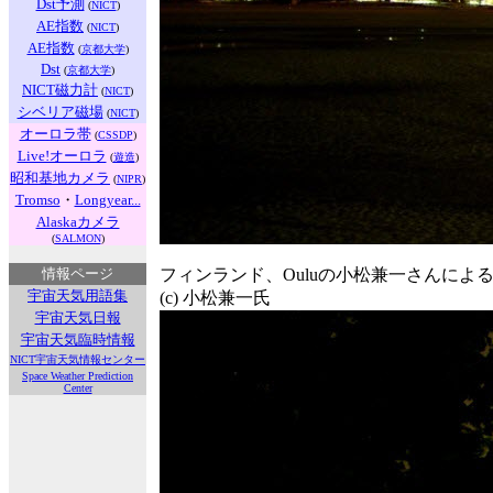
Dst予測
(
NICT
)
AE指数
(
NICT
)
AE指数
(
京都大学
)
Dst
(
京都大学
)
NICT磁力計
(
NICT
)
シベリア磁場
(
NICT
)
オーロラ帯
(
CSSDP
)
Live!オーロラ
(
遊造
)
昭和基地カメラ
(
NIPR
)
Tromso
・
Longyear...
Alaskaカメラ
(
SALMON
)
情報ページ
フィンランド、Ouluの小松兼一さんによる
宇宙天気用語集
(c) 小松兼一氏
宇宙天気日報
宇宙天気臨時情報
NICT宇宙天気情報センター
Space Weather Prediction
Center