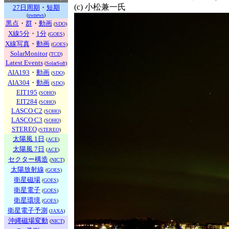
(c) 小松兼一氏
27日周期
・
短期
(
swnews
)
黒点
・
群
・
動画
(
SDO
)
X線5分
・
1分
(
GOES
)
X線写真
・
動画
(
GOES
)
SolarMonitor
(
TCD
)
Latest Events
(
SolarSoft
)
AIA193
・
動画
(
SDO
)
AIA304
・
動画
(
SDO
)
EIT195
(
SOHO
)
EIT284
(
SOHO
)
LASCO C2
(
SOHO
)
LASCO C3
(
SOHO
)
STEREO
(
STEREO
)
太陽風 1日
(
ACE
)
太陽風 7日
(
ACE
)
セクター構造
(
NICT
)
太陽放射線
(
GOES
)
衛星磁場
(
GOES
)
衛星電子
(
GOES
)
衛星環境
(
GOES
)
衛星電子予測
(
JAXA
)
沖縄磁場変動
(
NICT
)