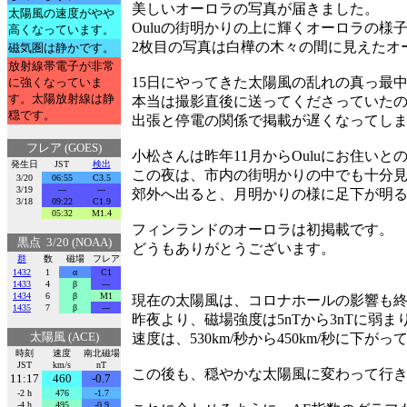
美しいオーロラの写真が届きました。
太陽風の速度がやや
Ouluの街明かりの上に輝くオーロラの様
高くなっています。
2枚目の写真は白樺の木々の間に見えたオ
磁気圏は静かです。
放射線帯電子が非常
15日にやってきた太陽風の乱れの真っ最
に強くなっていま
す。太陽放射線は静
本当は撮影直後に送ってくださっていた
穏です。
出張と停電の関係で掲載が遅くなってし
フレア (GOES)
小松さんは昨年11月からOuluにお住いと
発生日
JST
検出
この夜は、市内の街明かりの中でも十分
3/20
06:55
C3.5
3/19
---
---
郊外へ出ると、月明かりの様に足下が明
3/18
09:22
C1.9
05:32
M1.4
フィンランドのオーロラは初掲載です。
黒点 3/20 (NOAA)
どうもありがとうございます。
群
数
磁場
フレア
1432
1
α
C1
1433
4
β
---
1434
6
β
M1
現在の太陽風は、コロナホールの影響も
1435
7
β
---
昨夜より、磁場強度は5nTから3nTに弱ま
太陽風 (ACE)
速度は、530km/秒から450km/秒に下が
時刻
速度
南北磁場
JST
km/s
nT
この後も、穏やかな太陽風に変わって行
11:17
460
-0.7
-2 h
476
-1.7
-4 h
495
-0.9