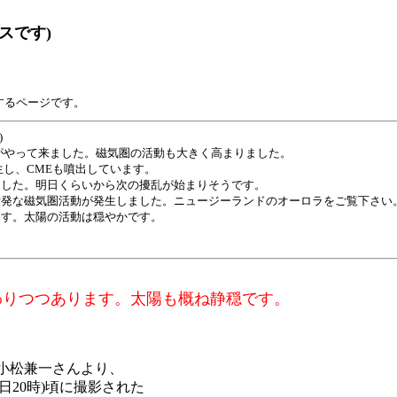
スです)
するページです。
)
がやって来ました。磁気圏の活動も大きく高まりました。
生し、CMEも噴出しています。
した。明日くらいから次の擾乱が始まりそうです。
発な磁気圏活動が発生しました。ニュージーランドのオーロラをご覧下さい
す。太陽の活動は穏やかです。
わりつつあります。太陽も概ね静穏です。
いの小松兼一さんより、
6日20時)頃に撮影された