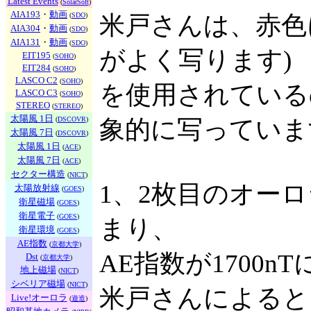
Latest Events
(
SolarSoft
)
AIA193
・
動画
(
SDO
)
米戸さんは、赤色
AIA304
・
動画
(
SDO
)
AIA131
・
動画
(
SDO
)
がよく写ります)
EIT195
(
SOHO
)
EIT284
(
SOHO
)
LASCO C2
(
SOHO
)
を使用されている
LASCO C3
(
SOHO
)
STEREO
(
STEREO
)
太陽風 1日
(
DSCOVR
)
象的に写っていま
太陽風 7日
(
DSCOVR
)
太陽風 1日
(
ACE
)
太陽風 7日
(
ACE
)
セクター構造
(
NICT
)
1、2枚目のオーロ
太陽放射線
(
GOES
)
衛星磁場
(
GOES
)
衛星電子
(
GOES
)
まり、
衛星環境
(
GOES
)
AE指数
(
京都大学
)
AE指数が1700
Dst
(
京都大学
)
地上磁場
(
NICT
)
シベリア磁場
(
NICT
)
米戸さんによると
Live!オーロラ
(
遊造
)