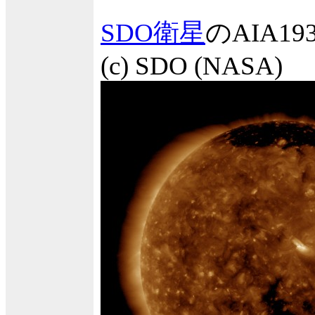
SDO衛星
のAIA
(c) SDO (NASA)