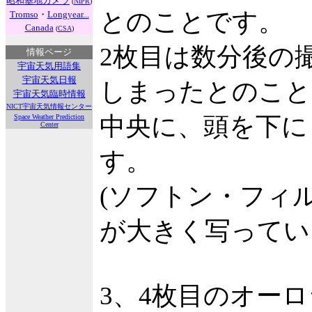
昭和基地カメラ
(
NIPR
)
とのことです。
Tromso
・
Longyear...
Canada
(
CSA
)
2枚目は数分後の
情報ページ
宇宙天気用語集
宇宙天気日報
しまったとのこと
宇宙天気臨時情報
NICT宇宙天気情報センター
中央に、頭を下に
Space Weather Prediction
Center
す。
(ソフトン・フィ
が大きく写ってい
3、4枚目のオー