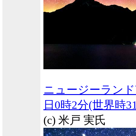
ニュージーランド
日0時2分(世界時
(c) 米戸 実氏