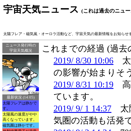
宇宙天気ニュース
(これは過去のニュー
太陽フレア・磁気嵐・オーロラ活動など、宇宙天気の最新情報をお知らせ
ニュース発行時の
これまでの経過 (過
宇宙天気概況
2019/ 8/30 10:06
太
の影響が始まりそ
2019/ 8/31 10:19
高速
Y. Obana
ています。
最新状況 (14:05)
太陽フレアは静かで
2019/ 9/ 1 14:37
太陽
す。
太陽風の速度がやや
気圏の活動も活発
高くなっています。
磁気圏は静かです。