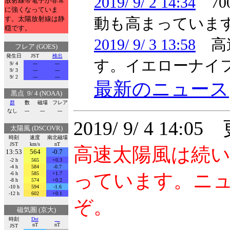
2019/ 9/ 2 14:34
70
放射線帯電子が非常
に強くなっていま
す。太陽放射線は静
動も高まっていま
穏です。
2019/ 9/ 3 13:58
高速
フレア (GOES)
発生日
JST
検出
す。イエローナイ
9/ 4
---
---
9/ 3
---
---
9/ 2
---
---
最新のニュース
黒点 9/ 4 (NOAA)
群
数
磁場
フレア
なし
---
---
---
2019/ 9/ 4 14:0
太陽風 (DSCOVR)
時刻
速度
南北磁場
JST
km/s
nT
高速太陽風は続
13:53
564
-0.7
-2 h
565
+0.3
-4 h
584
-0.7
っています。ニ
-6 h
585
+1.7
-8 h
574
+0.2
-10 h
594
-1.6
-12 h
602
+0.1
ぞ。
磁気圏 (京大)
時刻
Dst
nT
nT
JST