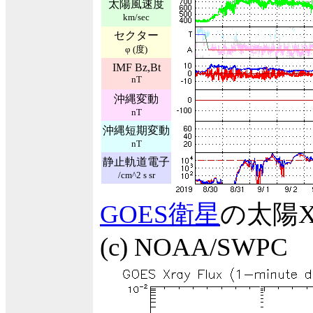
太陽風速度
km/sec
セクター
φ (度)
IMF Bz,Bt
nT
沖縄変動
nT
沖縄短期変動
nT
静止軌道電子
/cm^2 s sr
GOES衛星
の太陽
(c) NOAA/SWPC