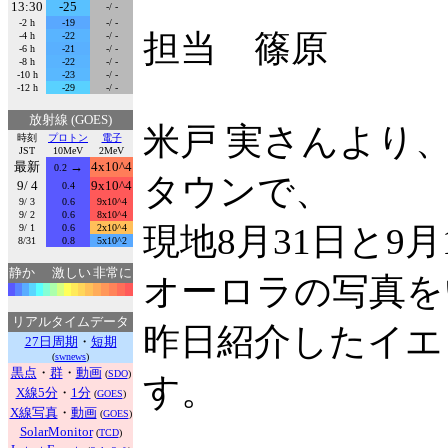
13:30
-25
-/ -
-2 h
-19
-/ -
担当 篠原
-4 h
-22
-/ -
-6 h
-21
-/ -
-8 h
-22
-/ -
-10 h
-23
-/ -
-12 h
-29
-/ -
放射線 (GOES)
米戸 実さんより
時刻
プロトン
電子
JST
10MeV
2MeV
最新
→
4x10^4
0.2
タウンで、
9/ 4
9x10^4
0.4
9/ 3
0.6
9x10^4
9/ 2
0.6
8x10^4
現地8月31日と9
9/ 1
0.6
2x10^4
8/31
0.8
5x10^2
静か
激しい
非常に
オーロラの写真を
リアルタイムデータ
昨日紹介したイエ
27日周期
・
短期
(
swnews
)
黒点
・
群
・
動画
(
SDO
)
す。
X線5分
・
1分
(
GOES
)
X線写真
・
動画
(
GOES
)
SolarMonitor
(
TCD
)