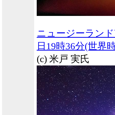
ニュージーランド
日19時36分(世
(c) 米戸 実氏