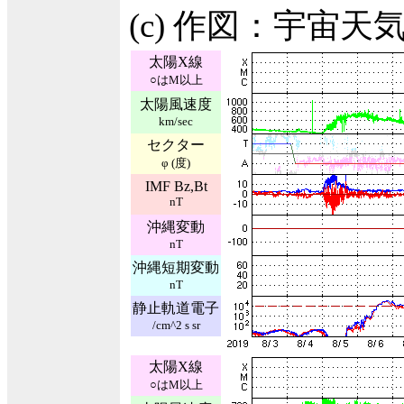
(c) 作図：宇宙
太陽X線
○はM以上
太陽風速度
km/sec
セクター
φ (度)
IMF Bz,Bt
nT
沖縄変動
nT
沖縄短期変動
nT
静止軌道電子
/cm^2 s sr
太陽X線
○はM以上