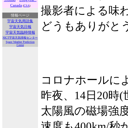
Canada
(
CSA
)
撮影者による味
情報ページ
宇宙天気用語集
どうもありがと
宇宙天気日報
宇宙天気臨時情報
NICT宇宙天気情報センター
Space Weather Prediction
Center
コロナホールに
昨夜、14日20時
太陽風の磁場強度
速度も400km/