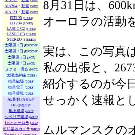
(
SDO
)
8月31日は、60
AIA304
・
動画
(
SDO
)
AIA131
・
動画
(
SDO
)
オーロラの活動
EIT195
(
SOHO
)
EIT284
(
SOHO
)
LASCO C2
(
SOHO
)
LASCO C3
(
SOHO
)
STEREO
(
STEREO
)
太陽風 1日
(
DSCOVR
)
実は、この写真
太陽風 7日
(
DSCOVR
)
太陽風 1日
(
ACE
)
太陽風 7日
私の出張と、26
(
ACE
)
セクター構造
(
NICT
)
太陽放射線
(
GOES
)
紹介するのが今
衛星磁場
(
GOES
)
衛星電子
(
GOES
)
衛星環境
(
GOES
)
せっかく速報と
AE指数
(
京都大学
)
Dst
(
京都大学
)
地上磁場
(
NICT
)
シベリア磁場
(
NICT
)
Live!オーロラ
(
遊造
)
ムルマンスクの
昭和基地カメラ
(
NIPR
)
Tromso
・
Longyear...