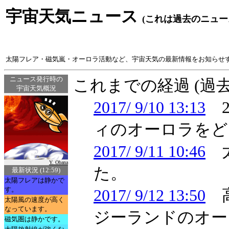
宇宙天気ニュース
(これは過去のニュー
太陽フレア・磁気嵐・オーロラ活動など、宇宙天気の最新情報をお知らせ
ニュース発行時の
これまでの経過 (過
宇宙天気概況
2017/ 9/10 13:13
2
ィのオーロラをど
2017/ 9/11 10:46
太
Y. Obana
た。
最新状況 (12:59)
太陽フレアは静かで
す。
2017/ 9/12 13:50
高
太陽風の速度が高く
なっています。
ジーランドのオー
磁気圏は静かです。