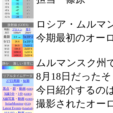
-2 h
-40
-/ -
-4 h
-35
-/ -
-6 h
-45
-/ -
-8 h
-47
-/ -
-10 h
-42
-/ -
-12 h
-28
-/ -
ロシア・ムルマ
放射線 (GOES)
時刻
プロトン
電子
JST
10MeV
2MeV
今期最初のオー
最新
→
5x10^2
3.9
9/15
1x10^3
26.6
9/14
84.9
7x10^2
9/13
194.0
2x10^4
9/12
1090.0
1x10^4
9/11
1490.0
2x10^4
ムルマンスク州
静か
激しい
非常に
8月18日だった
リアルタイムデータ
27日周期
・
短期
(
swnews
)
今日紹介するのは
黒点
・
群
・
動画
(
SDO
)
X線5分
・
1分
(
GOES
)
X線写真
・
動画
(
GOES
)
撮影されたオー
SolarMonitor
(
TCD
)
Latest Events
(
SolarSoft
)
AIA193
・
動画