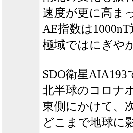
速度が更に高ま
AE指数は100
極域ではにぎや
SDO衛星AIA19
北半球のコロナ
東側にかけて、
どこまで地球に