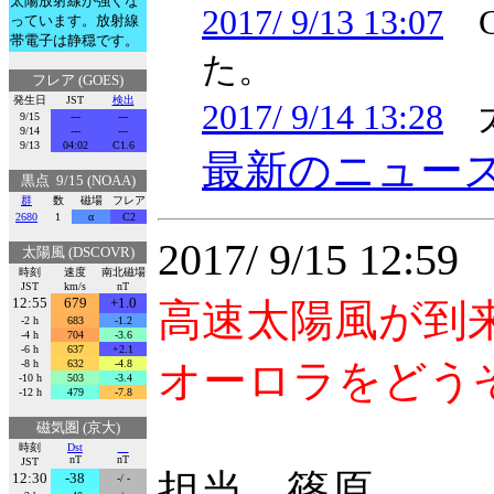
太陽放射線が強くな
2017/ 9/13 13:07
C
っています。放射線
帯電子は静穏です。
た。
フレア (GOES)
発生日
JST
検出
2017/ 9/14 13:28
太
9/15
---
---
9/14
---
---
9/13
04:02
C1.6
最新のニュー
黒点 9/15 (NOAA)
群
数
磁場
フレア
2680
1
α
C2
2017/ 9/15 12:
太陽風 (DSCOVR)
時刻
速度
南北磁場
JST
km/s
nT
12:55
679
+1.0
高速太陽風が到
-2 h
683
-1.2
-4 h
704
-3.6
-6 h
637
+2.1
オーロラをどう
-8 h
632
-4.8
-10 h
503
-3.4
-12 h
479
-7.8
磁気圏 (京大)
時刻
Dst
nT
nT
JST
担当 篠原
12:30
-38
-/ -