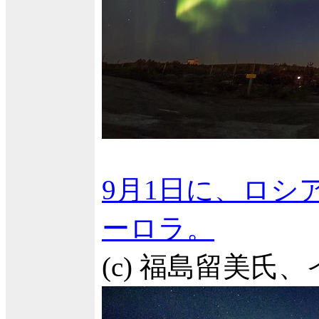
9月1日に、ロ
ーロラ。
(c) 福島留美