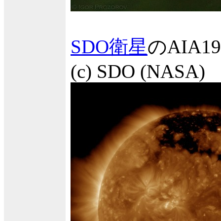
SDO衛星
のAIA
(c) SDO (NASA)