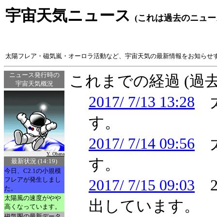
宇宙天気ニュース
(これは過去のニュー
太陽フレア・磁気嵐・オーロラ活動など、宇宙天気の最新情報をお知らせ
ニュース発行時の
これまでの経過 (過
宇宙天気概況
2017/ 7/13 13:28
太
す。
2017/ 7/14 09:56
太
Y. Obana
す。
最新状況 (14:19)
今日、C2.1の小規模
フレアが発生しまし
2017/ 7/15 09:03
2
た。
太陽風の速度がやや
出しています。
高くなっています。
磁気圏の最新データ