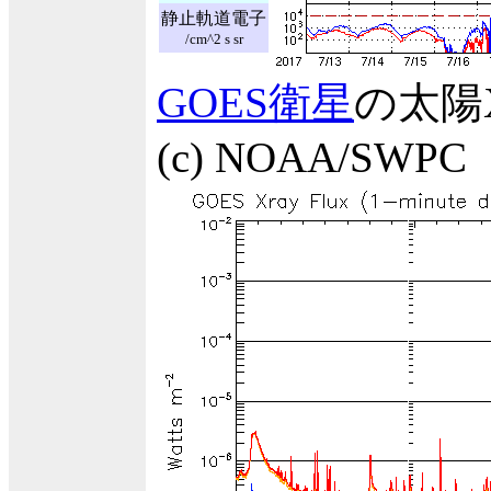
静止軌道電子
/cm^2 s sr
GOES衛星
の太陽
(c) NOAA/SWPC