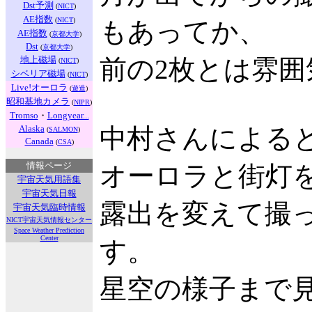
Dst予測
(
NICT
)
AE指数
(
NICT
)
もあってか、
AE指数
(
京都大学
)
Dst
(
京都大学
)
地上磁場
前の2枚とは雰
(
NICT
)
シベリア磁場
(
NICT
)
Live!オーロラ
(
遊造
)
昭和基地カメラ
(
NIPR
)
Tromso
・
Longyear...
Alaska
中村さんによる
(
SALMON
)
Canada
(
CSA
)
情報ページ
オーロラと街灯
宇宙天気用語集
宇宙天気日報
露出を変えて撮っ
宇宙天気臨時情報
NICT宇宙天気情報センター
Space Weather Prediction
Center
す。
星空の様子まで