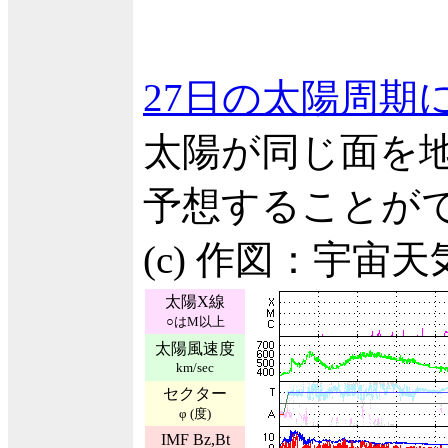
27日の太陽周期
太陽が同じ面を地
予想することが
(c) 作図：宇宙
太陽X線
○はM以上
太陽風速度
km/sec
セクター
φ (度)
IMF Bz,Bt