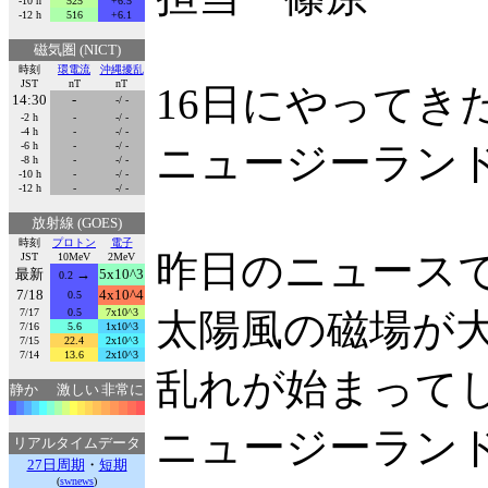
-10 h
525
+6.5
-12 h
516
+6.1
磁気圏 (NICT)
時刻
環電流
沖縄擾乱
JST
nT
nT
16日にやって
14:30
-
-/ -
-2 h
-
-/ -
-4 h
-
-/ -
-6 h
-
-/ -
ニュージーラン
-8 h
-
-/ -
-10 h
-
-/ -
-12 h
-
-/ -
放射線 (GOES)
時刻
プロトン
電子
昨日のニュース
JST
10MeV
2MeV
最新
→
5x10^3
0.2
7/18
4x10^4
0.5
7/17
0.5
7x10^3
太陽風の磁場が
7/16
5.6
1x10^3
7/15
22.4
2x10^3
7/14
13.6
2x10^3
乱れが始まって
静か
激しい
非常に
ニュージーラン
リアルタイムデータ
27日周期
・
短期
(
swnews
)