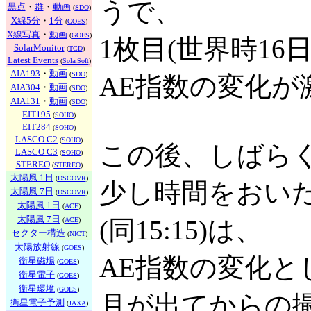
うで、
黒点
・
群
・
動画
(
SDO
)
X線5分
・
1分
(
GOES
)
X線写真
・
動画
(
GOES
)
1枚目(世界時16日1
SolarMonitor
(
TCD
)
Latest Events
(
SolarSoft
)
AIA193
・
動画
(
SDO
)
AE指数の変化
AIA304
・
動画
(
SDO
)
AIA131
・
動画
(
SDO
)
EIT195
(
SOHO
)
EIT284
(
SOHO
)
LASCO C2
(
SOHO
)
この後、しばら
LASCO C3
(
SOHO
)
STEREO
(
STEREO
)
太陽風 1日
(
DSCOVR
)
少し時間をおいた、3
太陽風 7日
(
DSCOVR
)
太陽風 1日
(
ACE
)
太陽風 7日
(同15:15)は、
(
ACE
)
セクター構造
(
NICT
)
太陽放射線
(
GOES
)
AE指数の変化
衛星磁場
(
GOES
)
衛星電子
(
GOES
)
衛星環境
(
GOES
)
月が出てからの
衛星電子予測
(
JAXA
)