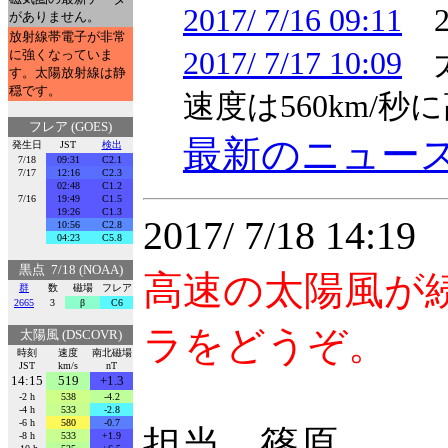
2017/ 7/16 09:11
2
がありません。
放射線帯電子が非常
2017/ 7/17 10:09
太
に強くなっていま
す。太陽放射線は静
穏です。
速度は560km/
フレア (GOES)
最新のニュー
発生日
JST
検出
7/18
09:31
C2.1
7/17
12:16
C2.3
02:48
C1.2
7/16
19:49
C1.5
19:26
C1.3
2017/ 7/18 14:
10:56
C2.8
04:23
C5.8
黒点 7/18 (NOAA)
高速の太陽風が
群
数
磁場
フレア
2665
3
β
C6
ラをどうぞ。
太陽風 (DSCOVR)
時刻
速度
南北磁場
JST
km/s
nT
14:15
519
+1.3
-2 h
538
-4.2
-4 h
533
-2.8
-6 h
580
-0.7
担当 篠原
-8 h
533
+1.9