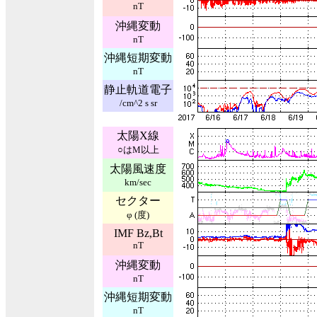
nT
沖縄変動
nT
沖縄短期変動
nT
静止軌道電子
/cm^2 s sr
太陽X線
○はM以上
太陽風速度
km/sec
セクター
φ (度)
IMF Bz,Bt
nT
沖縄変動
nT
沖縄短期変動
nT