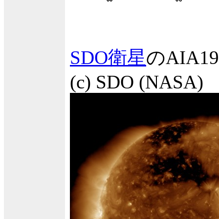
SDO衛星
のAIA
(c) SDO (NASA)