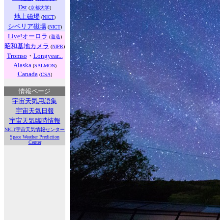
Dst
(
京都大学
)
地上磁場
(
NICT
)
シベリア磁場
(
NICT
)
Live!オーロラ
(
遊造
)
昭和基地カメラ
(
NIPR
)
Tromso
・
Longyear...
Alaska
(
SALMON
)
Canada
(
CSA
)
情報ページ
宇宙天気用語集
宇宙天気日報
宇宙天気臨時情報
NICT宇宙天気情報センター
Space Weather Prediction
Center