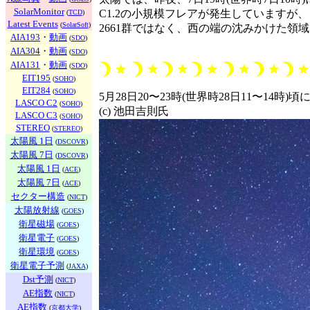
SolarMonitor
C1.2の小規模フレアが発生していますが、
(
TCD
)
Latest Events
(
SolarSoft
)
2661群ではなく、西の端の沈みかけた領
AIA193
・
動画
(
SDO
)
AIA304
・
動画
(
SDO
)
AIA131
・
動画
(
SDO
)
EIT195
(
SOHO
)
EIT284
(
SOHO
)
5月28日20〜23時(世界時28日11〜1
LASCO C2
(
SOHO
)
(c) 池田吉則氏
LASCO C3
(
SOHO
)
STEREO
(
STEREO
)
太陽風 1日
(
DSCOVR
)
太陽風 7日
(
DSCOVR
)
太陽風 1日
(
ACE
)
太陽風 7日
(
ACE
)
セクター構造
(
NICT
)
太陽放射線
(
GOES
)
衛星磁場
(
GOES
)
衛星電子
(
GOES
)
衛星環境
(
GOES
)
衛星電子予測
(
JAXA
)
Dst予測
(
NICT
)
AE指数
(
NICT
)
AE指数
(
京都大学
)