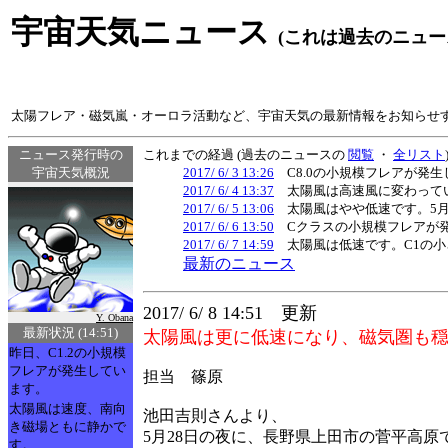
宇宙天気ニュース
(これは過去のニュー
太陽フレア・磁気嵐・オーロラ活動など、宇宙天気の最新情報をお知らせ
ニュース発行時の
これまでの経過 (過去のニュースの
閲覧
・
全リスト
宇宙天気概況
2017/ 6/ 3 13:26
C8.0の小規模フレアが発
2017/ 6/ 4 13:37
太陽風は高速風に変わってい
2017/ 6/ 5 13:06
太陽風はやや低速です。5月の
2017/ 6/ 6 13:50
Cクラスの小規模フレアが発
2017/ 6/ 7 14:59
太陽風は低速です。C1の小
最新のニュース
2017/ 6/ 8 14:51 更新
Y. Obana
最新状況 (14:51)
太陽風は更に低速になり、磁気圏も
昨日、C1.2の小規模
フレアが発生してい
担当 篠原
ます。
太陽風は速度、南向
池田吉則さんより、
き磁場ともに静かで
5月28日の夜に、長野県上田市の菅平高原
す。