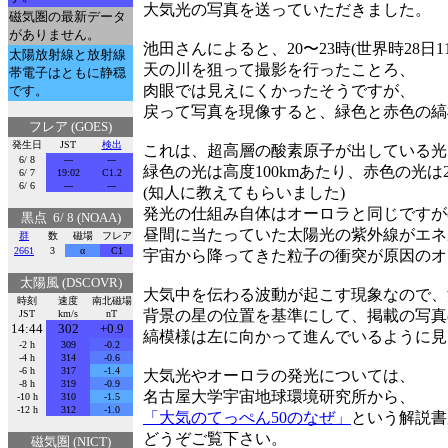
大気光の写真を送っていただきました。
磁気圏の最新データ
がありません。
池田さんによると、20〜23時(世界時28日1
太陽放射線と放射線
天の川を狙って撮影を行ったことろ、
帯電子はともに静穏
肉眼では見えにくかったそうですが、
です。
戻って写真を現像すると、緑色と赤色の縞
フレア (GOES)
発生日
JST
検出
これは、超高層の酸素原子が出している光
6/ 8
---
---
緑色の光は高度100kmあたり、赤色の光は
6/ 7
19:02
C1.2
6/ 6
---
---
(知人に教えてもらいました)
発光の仕組み自体はオーロラと同じですが
黒点 6/ 8 (NOAA)
昼間に当たっていた太陽光の紫外線がエネ
群
数
磁場
フレア
2661
3
α
C1
宇宙から降ってきた粒子の衝突が原因のオ
太陽風 (DSCOVR)
大気中を伝わる波動が起こす現象なので、
時刻
速度
南北磁場
背景の星の位置を基準にして、掲載の写真
JST
km/s
nT
14:44
302
+0.9
縞模様は左に向かって進んでいるように見
-2 h
309
-0.2
-4 h
314
-0.6
-6 h
317
-1.4
大気光やオーロラの発光については、
-8 h
319
-0.9
名古屋大学宇宙地球環境研究所から、
-10 h
310
-1.5
-12 h
312
-1.0
「大気のてっぺん50のなぜ」
という解説書
どうぞご覧下さい。
磁気圏 (NICT)