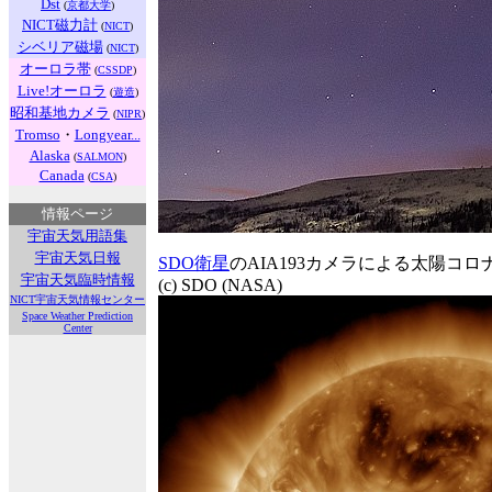
Dst
(
京都大学
)
NICT磁力計
(
NICT
)
シベリア磁場
(
NICT
)
オーロラ帯
(
CSSDP
)
Live!オーロラ
(
遊造
)
昭和基地カメラ
(
NIPR
)
Tromso
・
Longyear...
Alaska
(
SALMON
)
Canada
(
CSA
)
情報ページ
宇宙天気用語集
宇宙天気日報
SDO衛星
のAIA193カメラによる太陽コロ
宇宙天気臨時情報
(c) SDO (NASA)
NICT宇宙天気情報センター
Space Weather Prediction
Center