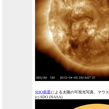
SDO衛星
による太陽の可視光写真。マウ
(c) SDO (NASA)