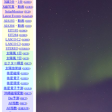
X線5分
・
1分
(
GOES
)
X線写真
・
動画
(
GOES
)
SolarMonitor
(
TCD
)
Latest Events
(
SolarSoft
)
AIA193
・
動画
(
SDO
)
AIA304
・
動画
(
SDO
)
EIT195
(
SOHO
)
EIT284
(
SOHO
)
LASCO C2
(
SOHO
)
LASCO C3
(
SOHO
)
STEREO
(
STEREO
)
太陽風 1日
(
ACE
)
太陽風 7日
(
ACE
)
セクター構造
(
NICT
)
太陽放射線
(
GOES
)
衛星磁場
(
GOES
)
衛星電子
(
GOES
)
衛星環境
(
GOES
)
衛星電子予測
(
JAXA
)
沖縄磁場変動
(
NICT
)
Dst予測
(
NICT
)
AE指数
(
NICT
)
AE指数
(
京都大学
)