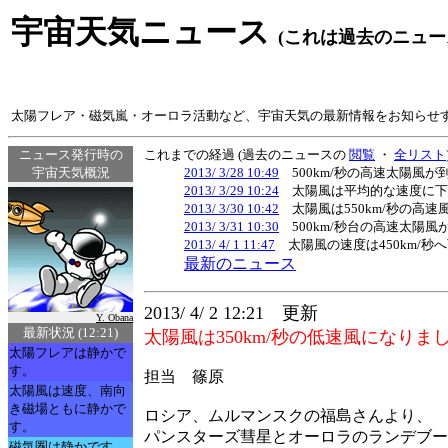
宇宙天気ニュース
(これは過去のニュー
太陽フレア・磁気嵐・オーロラ活動など、宇宙天気の最新情報をお知らせ
ニュース発行時の
これまでの経過 (過去のニュースの
閲覧
・
全リスト
宇宙天気概況
2013/ 3/28 10:49
500km/秒の高速太陽風
2013/ 3/29 10:24
太陽風は平均的な速度に下
2013/ 3/30 10:42
太陽風は550km/秒の高
2013/ 3/31 10:30
500km/秒台の高速太陽
2013/ 4/ 1 11:47
太陽風の速度は450km/秒
最新のニュース
2013/ 4/ 2 12:21 更新
Y. Obana
最新状況 (12:21)
太陽風は350km/秒の低速風になり
太陽フレアは静かで
す。
担当 篠原
太陽風は速度、南向
き磁場ともに静かで
ロシア、ムルマンスクの福島さんより、
す。
パンスターズ彗星とオーロラのランデブー
磁気圏は静かです。