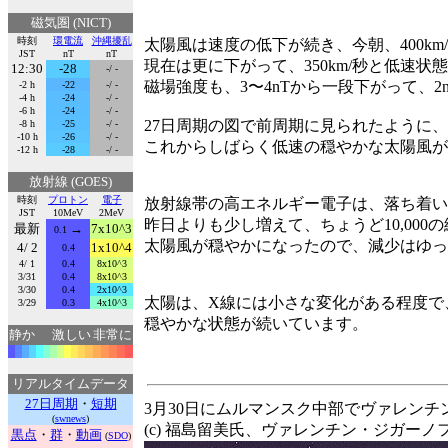
磁気圏 (NICT)
時刻
環電流
沖縄擾乱
太陽風は速度の低下が続き、今朝、400km
JST
nT
nT
現在は更に下がって、350km/秒と低速状
12:30
-28
-/ -
磁場強度も、3〜4nTから一段下がって、2
-2 h
-22
-/ -
-4 h
-24
-/ -
-6 h
-24
-/ -
27日周期の図で前周期に見られたように、
-8 h
-25
-/ -
-10 h
-26
-/ -
これからしばらく低速の穏やかな太陽風が
-12 h
-28
-/ -
放射線 (GOES)
時刻
プロトン
電子
放射線帯の高エネルギー電子は、落ち着い
JST
10MeV
2MeV
昨日よりも少し増えて、ちょうど10,000
最新
→
7x10^3
0.1
太陽風が穏やかになったので、減少はゆっ
4/ 2
1x10^4
0.4
4/ 1
0.4
8x10^3
3/31
0.4
8x10^3
3/30
0.4
2x10^3
太陽は、X線には小さな変化がある程度で
3/29
0.3
4x10^3
穏やかな状態が続いています。
静か
激しい
非常に
リアルタイムデータ
27日周期
・
短期
3月30日にムルマンスク中部でヴァレン
(
swnews
)
(c) 福島留美氏、ヴァレンチン・ジガーノ
黒点
・
群
・
動画
(
SDO
)