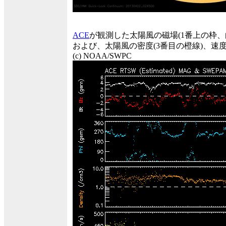
ACE
が観測した太陽風の磁場(1番上の枠
および、太陽風の密度(3番目の橙線)、速度
(c) NOAA/SWPC