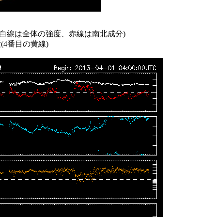
、白線は全体の強度、赤線は南北成分)
(4番目の黄線)