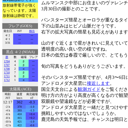
ムルマンスク中部にお住まいのヴァレンチ
放射線帯電子が強く
3月30日の撮影とのことです。
なっています。太陽
放射線は静穏です。
パンスターズ彗星とオーロラが重なるタイ
下の山並みはヒビノ山脈だそうです。
フレア (GOES)
発生日
JST
検出
右下の拡大写真の彗星も見応えがあります
4/ 2
---
---
4/ 1
---
---
山のすぐ近くまで星がきれいに見えていて
3/31
---
---
透明度の高い良い空の様ですね。
黒点 4/ 2 (NOAA)
日本の低空は春霞で厳しいので、とてもう
群
数
磁場
フレア
1704
4
β
---
1707
4
β
---
旬の写真をどうもありがとうございます。
1708
2
α
---
1710
7
β
---
1711
6
β
---
そのパンスターズ彗星ですが、4月3〜6日
1712
1
α
---
アンドロメダ大星雲に
接近します
。
太陽風 (ACE)
国立天文台による
観測ガイド
をご覧くださ
時刻
速度
南北磁場
明け方の方がより高度が高くなるので観望
JST
km/s
nT
双眼鏡や望遠鏡などが必要ですが、
12:17
362
-0.3
アンドロメダ大星雲と一緒だと見つけやす
-2 h
370
-1.0
-4 h
393
-1.3
挑戦しやすいのではないでしょうか。
-6 h
410
+0.4
-8 h
415
+0.2
鹿児島の天気予報では、チャンスは明日と
-10 h
421
-1.0
-12 h
422
-0.6