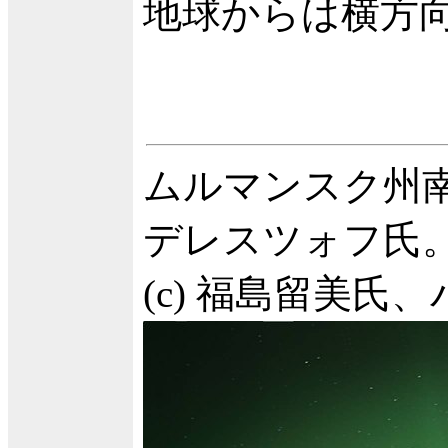
地球からは横方
ムルマンスク州
デレスツォフ氏
(c) 福島留美