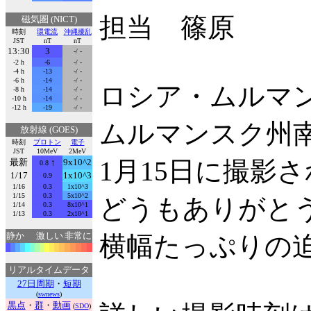
担当 篠原
磁気圏 (NICT)
時刻
環電流
沖縄擾乱
JST
nT
nT
13:30
3
-/ -
-2 h
-6
-/ -
-4 h
-13
-/ -
-6 h
-14
-/ -
ロシア・ムルマ
-8 h
-14
-/ -
-10 h
-14
-/ -
-12 h
-19
-/ -
ムルマンスク州南部
放射線 (GOES)
時刻
プロトン
電子
JST
10MeV
2MeV
1月15日に撮影
最新
↑
9x10^2
0.8
1/17
1x10^3
0.9
1/16
0.3
1x10^3
1/15
0.3
5x10^2
どうもありがと
1/14
0.3
8x10^1
1/13
0.3
2x10^1
静か
激しい
非常に
横幅たっぷりの
リアルタイムデータ
27日周期
・
短期
(
swnews
)
黒点
・
群
・
動画
(
SDO
)