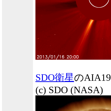
SDO衛星
のAIA
(c) SDO (NASA)