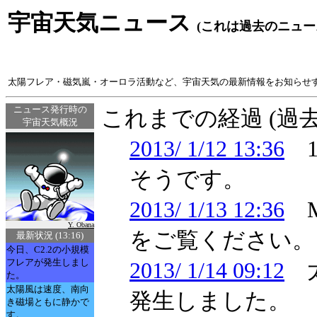
宇宙天気ニュース
(これは過去のニュー
太陽フレア・磁気嵐・オーロラ活動など、宇宙天気の最新情報をお知らせ
ニュース発行時の
これまでの経過 (過
宇宙天気概況
2013/ 1/12 13:36
1
そうです。
2013/ 1/13 12:36
M
Y. Obana
をご覧ください。
最新状況 (13:16)
今日、C2.2の小規模
フレアが発生しまし
2013/ 1/14 09:12
太
た。
太陽風は速度、南向
発生しました。
き磁場ともに静かで
す。