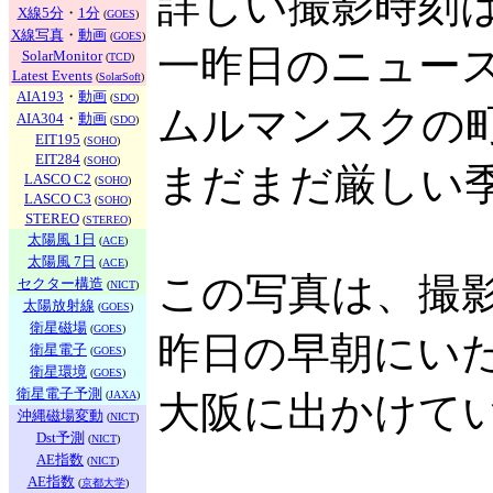
詳しい撮影時刻
X線5分
・
1分
(
GOES
)
X線写真
・
動画
(
GOES
)
一昨日のニュー
SolarMonitor
(
TCD
)
Latest Events
(
SolarSoft
)
AIA193
・
動画
(
SDO
)
ムルマンスクの
AIA304
・
動画
(
SDO
)
EIT195
(
SOHO
)
EIT284
(
SOHO
)
まだまだ厳しい
LASCO C2
(
SOHO
)
LASCO C3
(
SOHO
)
STEREO
(
STEREO
)
太陽風 1日
(
ACE
)
太陽風 7日
(
ACE
)
この写真は、撮
セクター構造
(
NICT
)
太陽放射線
(
GOES
)
衛星磁場
(
GOES
)
昨日の早朝にい
衛星電子
(
GOES
)
衛星環境
(
GOES
)
衛星電子予測
(
JAXA
)
大阪に出かけて
沖縄磁場変動
(
NICT
)
Dst予測
(
NICT
)
AE指数
(
NICT
)
AE指数
(
京都大学
)