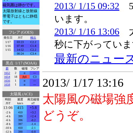
2013/ 1/15 09:32
5
磁気圏は静かです。
太陽放射線と放射線
います。
帯電子はともに静穏
です。
2013/ 1/16 13:06
太
フレア (GOES)
発生日
JST
検出
秒に下がっていま
1/17
03:23
C2.2
1/16
07:49
C1.8
1/15
14:52
C2.2
00:24
C3.4
最新のニュー
黒点 1/17 (NOAA)
群
数
磁場
フレア
1652
2
α
---
1654
18
βγδ
C3
2013/ 1/17 13:
1656
1
α
---
1658
1
α
---
太陽風 (ACE)
太陽風の磁場強
時刻
速度
南北磁場
JST
km/s
nT
13:06
415
+5.8
どうぞ。
-2 h
410
+3.2
-4 h
399
+2.4
-6 h
396
-0.2
-8 h
397
-1.4
-10 h
410
-2.1
-12 h
390
-0.8