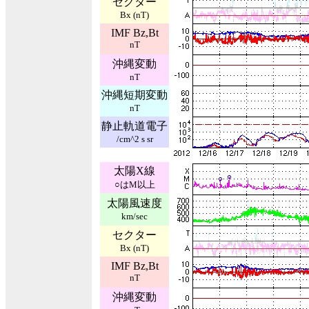
セクター
Bx (nT)
IMF Bz,Bt
nT
沖縄変動
nT
沖縄短期変動
nT
静止軌道電子
/cm^2 s sr
太陽X線
○はM以上
太陽風速度
km/sec
セクター
Bx (nT)
IMF Bz,Bt
nT
沖縄変動