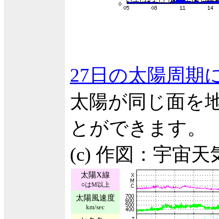
27日の太陽周期
太陽が同じ面を
とができます。
(c) 作図：宇宙
太陽X線
○はM以上
太陽風速度
km/sec