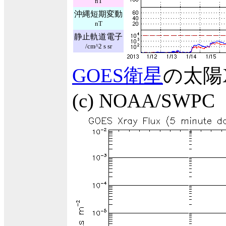
nT
沖縄短期変動
nT
静止軌道電子
/cm^2 s sr
GOES衛星
の太陽
(c) NOAA/SWPC