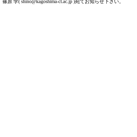
篠原 学( shino@kagoshima-ct.ac.jp )宛てお知らせ下さい。