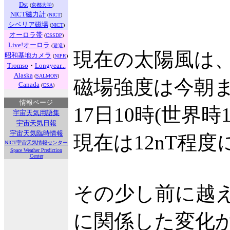
Dst
(
京都大学
)
NICT磁力計
(
NICT
)
シベリア磁場
(
NICT
)
オーロラ帯
(
CSSDP
)
Live!オーロラ
(
遊造
)
現在の太陽風は、
昭和基地カメラ
(
NIPR
)
Tromso
・
Longyear...
Alaska
(
SALMON
)
磁場強度は今朝ま
Canada
(
CSA
)
情報ページ
17日10時(世界
宇宙天気用語集
宇宙天気日報
宇宙天気臨時情報
現在は12nT程
NICT宇宙天気情報センター
Space Weather Prediction
Center
その少し前に越
に関係した変化