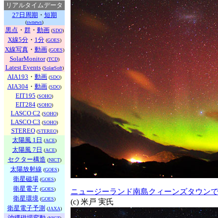
リアルタイムデータ
27日周期
・
短期
(
swnews
)
黒点
・
群
・
動画
(
SDO
)
X線5分
・
1分
(
GOES
)
X線写真
・
動画
(
GOES
)
SolarMonitor
(
TCD
)
Latest Events
(
SolarSoft
)
AIA193
・
動画
(
SDO
)
AIA304
・
動画
(
SDO
)
EIT195
(
SOHO
)
EIT284
(
SOHO
)
LASCO C2
(
SOHO
)
LASCO C3
(
SOHO
)
STEREO
(
STEREO
)
太陽風 1日
(
ACE
)
太陽風 7日
(
ACE
)
セクター構造
(
NICT
)
太陽放射線
(
GOES
)
衛星磁場
(
GOES
)
衛星電子
(
GOES
)
ニュージーランド南島クィーンズタウンで
衛星環境
(
GOES
)
(c) 米戸 実氏
衛星電子予測
(
JAXA
)
沖縄磁場変動