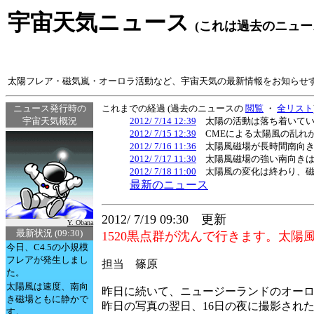
宇宙天気ニュース
(これは過去のニュー
太陽フレア・磁気嵐・オーロラ活動など、宇宙天気の最新情報をお知らせ
ニュース発行時の
これまでの経過 (過去のニュースの
閲覧
・
全リスト
宇宙天気概況
2012/ 7/14 12:39
太陽の活動は落ち着いてい
2012/ 7/15 12:39
CMEによる太陽風の乱れが
2012/ 7/16 11:36
太陽風磁場が長時間南向き
2012/ 7/17 11:30
太陽風磁場の強い南向きは
2012/ 7/18 11:00
太陽風の変化は終わり、磁
最新のニュース
2012/ 7/19 09:30 更新
Y. Obana
最新状況 (09:30)
1520黒点群が沈んで行きます。太
今日、C4.5の小規模
フレアが発生しまし
担当 篠原
た。
太陽風は速度、南向
昨日に続いて、ニュージーランドのオー
き磁場ともに静かで
昨日の写真の翌日、16日の夜に撮影され
す。