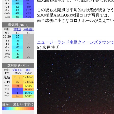
-2 h
431
+0.7
-4 h
439
-0.1
-6 h
456
-0.0
この後も太陽風は平均的な状態が続きそ
-8 h
460
+1.2
-10 h
458
+2.2
SDO衛星AIA193の太陽コロナ写真では、
-12 h
480
+1.6
南半球側に小さなコロナホールが見えて
磁気圏 (NICT)
時刻
環電流
沖縄擾乱
JST
nT
nT
09:30
-35
-/ -
-2 h
-39
-/ -
ニュージーランド南島クィーンズタウンで
-4 h
-40
-/ -
(c) 米戸 実氏
-6 h
-36
-/ -
-8 h
-42
-/ -
-10 h
-46
-/ -
-12 h
-47
-/ -
放射線 (GOES)
時刻
プロトン
電子
JST
10MeV
2MeV
最新
→
1x10^4
22
7/19
1x10^4
25
7/18
136
1x10^4
7/17
0
2x10^4
7/16
1
2x10^3
7/15
44
8x10^3
静か
激しい
非常に