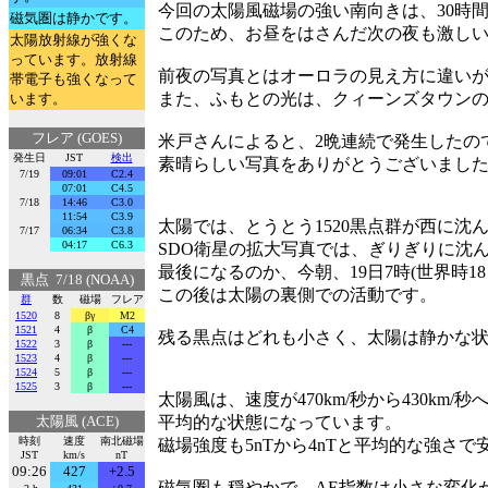
今回の太陽風磁場の強い南向きは、30時
磁気圏は静かです。
このため、お昼をはさんだ次の夜も激し
太陽放射線が強くな
っています。放射線
前夜の写真とはオーロラの見え方に違い
帯電子も強くなって
また、ふもとの光は、クィーンズタウン
います。
フレア (GOES)
米戸さんによると、2晩連続で発生したの
発生日
JST
検出
素晴らしい写真をありがとうございまし
7/19
09:01
C2.4
07:01
C4.5
7/18
14:46
C3.0
11:54
C3.9
太陽では、とうとう1520黒点群が西に沈
7/17
06:34
C3.8
04:17
C6.3
SDO衛星の拡大写真では、ぎりぎりに沈
最後になるのか、今朝、19日7時(世界時18
黒点 7/18 (NOAA)
この後は太陽の裏側での活動です。
群
数
磁場
フレア
1520
8
βγ
M2
1521
4
β
C4
残る黒点はどれも小さく、太陽は静かな
1522
3
β
---
1523
4
β
---
1524
5
β
---
1525
3
β
---
太陽風は、速度が470km/秒から430km/
太陽風 (ACE)
平均的な状態になっています。
時刻
速度
南北磁場
磁場強度も5nTから4nTと平均的な強さ
JST
km/s
nT
09:26
427
+2.5
磁気圏も穏やかで、AE指数は小さな変化