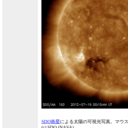
SDO衛星
による太陽の可視光写真。マウ
(c) SDO (NASA)