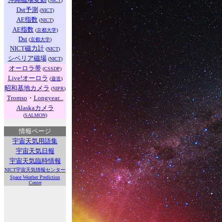
(
NICT
)
Dst予測
(
NICT
)
AE指数
(
NICT
)
AE指数
(
京都大学
)
Dst
(
京都大学
)
NICT磁力計
(
NICT
)
シベリア磁場
(
NICT
)
オーロラ帯
(
CSSDP
)
Live!オーロラ
(
遊造
)
昭和基地カメラ
(
NIPR
)
Tromso
・
Longyear...
Alaskaカメラ
(
SALMON
)
情報ページ
宇宙天気用語集
宇宙天気日報
宇宙天気臨時情報
NICT宇宙天気情報センター
Space Weather Prediction
Center