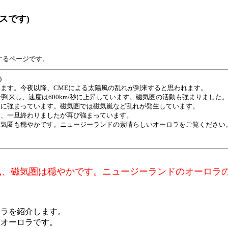
スです)
するページです。
)
ます。今夜以降、CMEによる太陽風の乱れが到来すると思われます。
到来し、速度は600km/秒に上昇しています。磁気圏の活動も強まりました
に強まっています。磁気圏では磁気嵐など乱れが発生しています。
、一旦終わりましたが再び強まっています。
気圏も穏やかです。ニュージーランドの素晴らしいオーロラをご覧ください
陽風、磁気圏は穏やかです。ニュージーランドのオーロラ
ロラを紹介します。
たオーロラです。