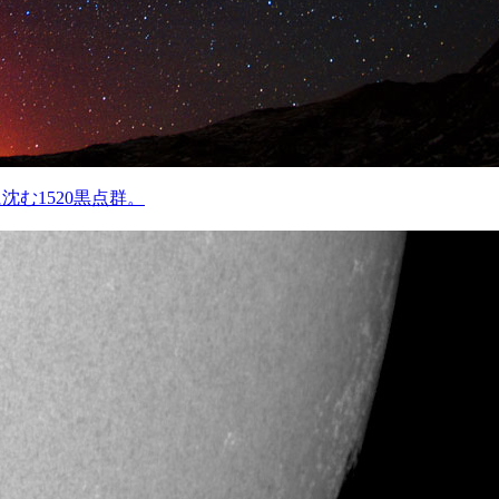
沈む1520黒点群。