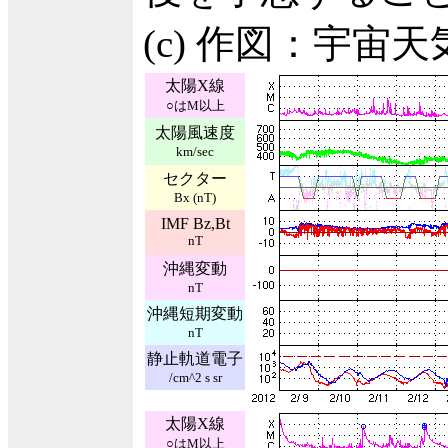
(c) 作図：宇宙
太陽X線
○はM以上
太陽風速度
km/sec
セクター
Bx (nT)
IMF Bz,Bt
nT
沖縄変動
nT
沖縄短期変動
nT
静止軌道電子
/cm^2 s sr
太陽X線
○はM以上