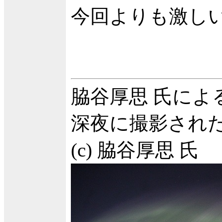
今回よりも激し
脇谷厚思 氏によ
深夜に撮影され
(c) 脇谷厚思 氏