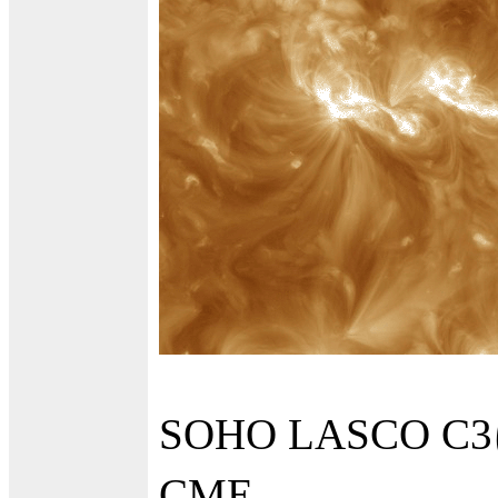
SOHO LASC
CME。