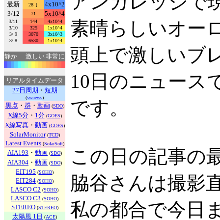
アンカレッジで現
最新
↓
4x10^2
28
3/12
5x10^4
71
素晴らしいオー
3/11
144
4x10^4
3/10
325
1x10^4
3/ 9
3070
3x10^3
3/ 8
6530
1x10^4
頭上で激しいブ
静か
激しい
非常に
10日のニュース
リアルタイムデータ
27日周期
・
短期
(
swnews
)
です。
黒点
・
群
・
動画
(
SDO
)
X線5分
・
1分
(
GOES
)
X線写真
・
動画
(
GOES
)
SolarMonitor
(
TCD
)
Latest Events
(
SolarSoft
)
この日の記事の
AIA193
・
動画
(
SDO
)
AIA304
・
動画
(
SDO
)
EIT195
(
SOHO
)
脇谷さんは撮影
EIT284
(
SOHO
)
LASCO C2
(
SOHO
)
LASCO C3
(
SOHO
)
私の都合で今日
STEREO
(
STEREO
)
太陽風 1日
(
ACE
)