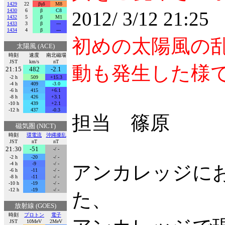
1429
22
βγδ
M8
1430
6
β
C8
2012/ 3/12 21
1432
5
β
M1
1433
3
β
---
1434
4
β
---
初めの太陽風の
太陽風 (ACE)
時刻
速度
南北磁場
JST
km/s
nT
動も発生した様
21:15
482
-2.1
-2 h
509
+15.3
-4 h
409
-3.0
-6 h
415
+6.1
-8 h
426
+3.1
-10 h
439
+2.1
-12 h
437
-0.3
担当 篠原
磁気圏 (NICT)
時刻
環電流
沖縄擾乱
JST
nT
nT
21:30
-51
-/ -
-2 h
-20
-/ -
-4 h
-9
-/ -
アンカレッジに
-6 h
-11
-/ -
-8 h
-11
-/ -
-10 h
-19
-/ -
-12 h
-19
-/ -
た、
放射線 (GOES)
時刻
プロトン
電子
JST
10MeV
2MeV