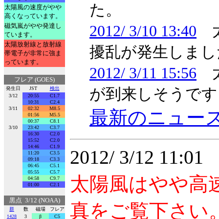
た。
太陽風の速度がやや
高くなっています。
磁気嵐がやや発達し
2012/ 3/10 13:40
太
ています。
太陽放射線と放射線
擾乱が発生しまし
帯電子が非常に強ま
っています。
2012/ 3/11 15:56
太
フレア (GOES)
発生日
JST
検出
が到来しそうです
3/12
20:55
C1.7
10:31
C2.4
3/11
02:32
M8.5
最新のニュー
01:56
M5.5
00:37
C8.1
3/10
23:42
C3.7
16:30
C2.0
15:52
C2.0
14:46
C1.9
2012/ 3/12 11:
11:20
C3.5
09:18
C3.3
06:45
C5.1
05:55
C5.7
太陽風はやや高
04:58
C9.7
01:00
C2.1
黒点 3/12 (NOAA)
真をご覧下さい
群
数
磁場
フレア
1428
3
β
C5