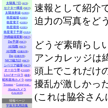
太陽風 7日
(
ACE
)
速報として紹介
セクター構造
(
NICT
)
太陽放射線
(
GOES
)
衛星磁場
迫力の写真をど
(
GOES
)
衛星電子
(
GOES
)
衛星環境
(
GOES
)
衛星電子予測
(
JAXA
)
沖縄磁場変動
(
NICT
)
どうぞ素晴らし
Dst予測
(
NICT
)
AE指数
(
NICT
)
AE指数
(
京都大学
)
アンカレッジは
Dst
(
京都大学
)
NICT磁力計
(
NICT
)
シベリア磁場
(
NICT
)
頭上でこれだけ
オーロラ帯
(
CSSDP
)
Live!オーロラ
(
遊造
)
昭和基地カメラ
(
NIPR
)
擾乱が激しかっ
Tromso
・
Longyear...
Alaskaカメラ
(
SALMON
)
(これは脇谷さん
情報ページ
宇宙天気用語集