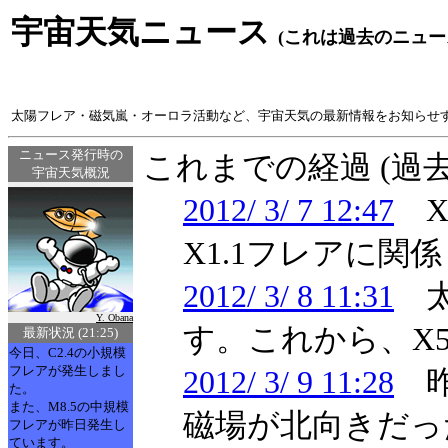
宇宙天気ニュース
(これは過去のニュー
太陽フレア・磁気嵐・オーロラ活動など、宇宙天気の最新情報をお知らせ
ニュース発行時の
これまでの経過 (過
宇宙天気概況
2012/ 3/ 7 12:47
X
X1.1フレアに
2012/ 3/ 8 11:31
太
Y. Obana
す。これから、X
最新状況 (21:25)
今日、C2.4の小規模
フレアが発生しまし
2012/ 3/ 9 11:28
昨
た。
また、M8.5の中規模
磁場が北向きだっ
フレアが昨日発生し
ています。